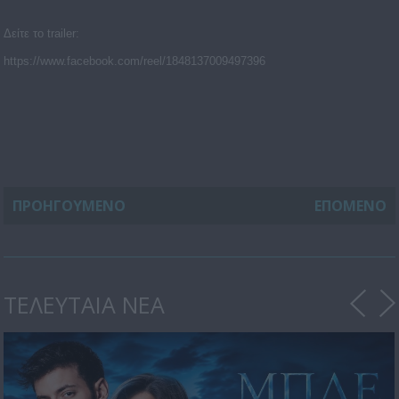
Δείτε το
trailer
:
https://www.facebook.com/reel/1848137009497396
ΠΡΟΗΓΟΥΜΕΝΟ
ΕΠΟΜΕΝΟ
ΤΕΛΕΥΤΑΙΑ ΝΕΑ