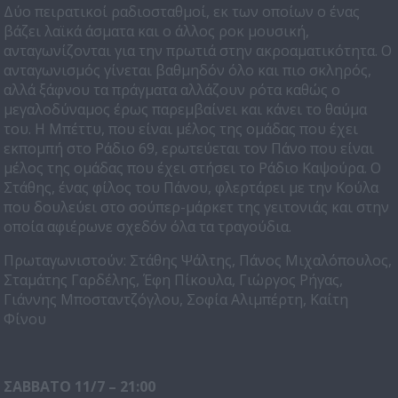
Δύο πειρατικοί ραδιοσταθμοί, εκ των οποίων ο ένας
βάζει λαϊκά άσματα και ο άλλος ροκ μουσική,
ανταγωνίζονται για την πρωτιά στην ακροαματικότητα. Ο
ανταγωνισμός γίνεται βαθμηδόν όλο και πιο σκληρός,
αλλά ξάφνου τα πράγματα αλλάζουν ρότα καθώς ο
μεγαλοδύναμος έρως παρεμβαίνει και κάνει το θαύμα
του. Η Μπέττυ, που είναι μέλος της ομάδας που έχει
εκπομπή στο Ράδιο 69, ερωτεύεται τον Πάνο που είναι
μέλος της ομάδας που έχει στήσει το Ράδιο Καψούρα. Ο
Στάθης, ένας φίλος του Πάνου, φλερτάρει με την Κούλα
που δουλεύει στο σούπερ-μάρκετ της γειτονιάς και στην
οποία αφιέρωνε σχεδόν όλα τα τραγούδια.
Πρωταγωνιστούν: Στάθης Ψάλτης, Πάνος Μιχαλόπουλος,
Σταμάτης Γαρδέλης, Έφη Πίκουλα, Γιώργος Ρήγας,
Γιάννης Μποσταντζόγλου, Σοφία Αλιμπέρτη, Καίτη
Φίνου
ΣΑΒΒΑΤΟ 11/7 – 21:00