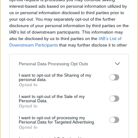
ΤΕΤΑΡΤΗ 22/7 – 22:00
interest-based ads based on personal information utilized by
us or personal information disclosed to third parties prior to
ΡΑΚΟΣ ΝΟ. 14
your opt-out. You may separately opt-out of the further
Ο Σπίνος, κοκκαλιάρης, οδοντογλυφίδα, απένταρος,
disclosure of your personal information by third parties on the
φουκαράς, ανακαλύπτει ότι έχει τρομερή δύναμη στα
IAB’s list of downstream participants. This information may
χέρια. Αμέσως αλλάζει η ζωή του. Διάφοροι
also be disclosed by us to third parties on the
IAB’s List of
κομπιναδόροι προσπαθούν να τον εκμεταλλευτούν
Downstream Participants
that may further disclose it to other
third parties.
πλασάροντας τον για πρωταθλητή της πυγμαχίας...
Πρωταγωνιστούν: Στάθης Ψάλτης, Σοφία Αλιμπέρτη,
Personal Data Processing Opt Outs
Γιώργος Βασιλείου, κ.α.
I want to opt-out of the Sharing of my
personal data.
Opted In
ΠΕΜΠΤΗ 23/7 - 22:00
I want to opt-out of the Sale of my
Personal Data.
Ο ΠΕΡΙΕΡΓΟΣ
Opted In
Ένας αδιόρθωτος ηδονοβλεψίας, ο Σίμος, εργάζεται σε
I want to opt-out of processing my
Personal Data for Targeted Advertising.
ένα ξενοδοχείο σαν γκρουμ. Μια συμμορία διαρρηκτών
Opted In
έχει βάλει στο μάτι το χρηματοκιβώτιο του