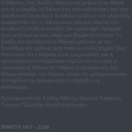
Ο Μάρκος, ένας δειλός επαρχιώτης φτάνει στην Αθήνα
για να εισπράξει το δάνειο του, που καθυστερεί, από την
Διεύθυνση Τουρισμού. Διεκδικεί το δίκιο του, αλλά όταν
ανακαλύπτει ότι το δάνειο είναι μαϊμού, απειλεί τον
διευθυντή ότι θα ανατινάξει τον οργανισμό. Πράγματι
λίγο μετά που φεύγει, σκάει μια βόμβα στο κτίριο. Το
βράδυ στο ξενοδοχείο ο Μάρκος μαλώνει με τον
ξενοδόχο, και αμέσως μετά σκάει μια άλλη βόμβα. Όλοι
πιστεύουν ότι ο Μάρκος είναι τρομοκράτης και η
αστυνομία τον συλλαμβάνει νομίζοντας ότι είναι ο
τρομοκράτης Μάρκο Ντι Μάρκο. Ο πραγματικός Ντι
Μάρκο απαγάγει τον Μάρκο, για να τον χρησιμοποιήσει
στο σχέδιο της δολοφονίας του πρέσβη της
Αλαλουμίας...
Πρωταγωνιστούν: Στάθης Ψάλτης, Βασίλης Τσάγκλος,
Γιώργος Τζώρτζης, Βιολέτα Αντωνίου
ΠΕΜΠΤΗ 16/7 – 22:00