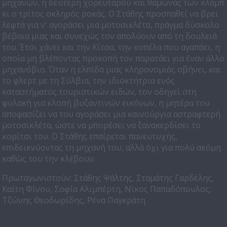
μηχανών, η δεύτερη χορευταρού και θαμώνας των κλαμπ
κι ο τρίτος σκληρός ροκάς. Ο Στάθης προσπαθεί να βρει
λεφτά για ν' αγοράσει μια μοτοσικλέτα, πράγμα δύσκολο
βέβαια μιας και συνεχώς τον απολύουν από τη δουλειά
του. Έτσι χάνει και την Κίτσα, την κοπέλα που αγαπάει, η
οποία μη βλέποντας προκοπή τον παρατάει για έναν άλλο
μηχανόβιο. Όταν η ελπίδα μιας κληρονομιάς σβήνει, και
το φλερτ με τη Σύλβια, την ιδιοκτήτρια ενός
καταστήματος τουριστικών ειδών, τον οδηγεί στη
φυλακή για κλοπή βυζαντινών εικόνων, η μητέρα του
αποφασίζει να του αγοράσει μια καινούργια αστραφτερή
μοτοσικλέτα, ώστε να μπορέσει να ξανακερδίσει το
κορίτσι του. Ο Στάθης επαίρεται πανευτυχής,
επιδεικνύοντας τη μηχανή του, αλλά όχι για πολύ ακόμη
καθώς του την κλέβουν.
Πρωταγωνιστούν: Στάθης Ψάλτης, Σταμάτης Γαρδέλης,
Καίτη Φίνου, Σοφία Αλιμπέρτη, Νίκος Παπαδόπουλος,
Τζώνης Θεοδωρίδης, Ρένα Παγκράτη