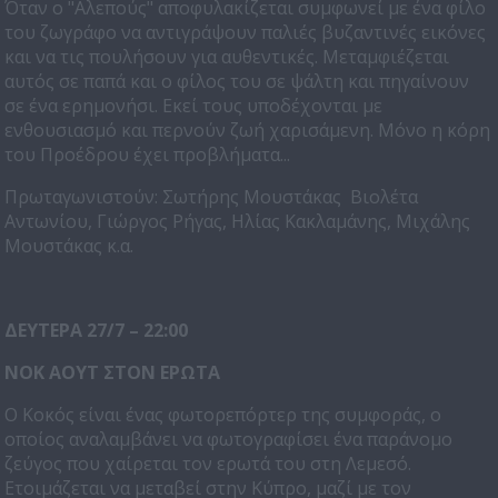
Όταν ο "Αλεπούς" αποφυλακίζεται συμφωνεί με ένα φίλο
του ζωγράφο να αντιγράψουν παλιές βυζαντινές εικόνες
και να τις πουλήσουν για αυθεντικές. Μεταμφιέζεται
αυτός σε παπά και ο φίλος του σε ψάλτη και πηγαίνουν
σε ένα ερημονήσι. Εκεί τους υποδέχονται με
ενθουσιασμό και περνούν ζωή χαρισάμενη. Μόνο η κόρη
του Προέδρου έχει προβλήματα...
Πρωταγωνιστούν: Σωτήρης Μουστάκας Βιολέτα
Αντωνίου, Γιώργος Ρήγας, Ηλίας Κακλαμάνης, Μιχάλης
Μουστάκας κ.α.
ΔΕΥΤΕΡΑ 27/7 – 22:00
ΝΟΚ ΑΟΥΤ ΣΤΟΝ ΕΡΩΤΑ
Ο Κοκός είναι ένας φωτορεπόρτερ της συμφοράς, ο
οποίος αναλαμβάνει να φωτογραφίσει ένα παράνομο
ζεύγος που χαίρεται τον ερωτά του στη Λεμεσό.
Ετοιμάζεται να μεταβεί στην Κύπρο, μαζί με τον