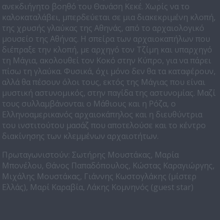
ανεκδιήγητο βοηθό του Θανάση Κεκέ. Χωρίς να το
καλοκαταλάβει, μπερδεύεται σε μια διακεκριμένη κλοπή,
της χρυσής γλαύκας της Αθηνάς, από το αρχαιολογικό
μουσείο της Αθήνας. Η σπείρα των αρχαιοκαπήλων που
διέπραξε την κλοπή, με αρχηγό τον Τζίμη και υπαρχηγό
τη Μάγια, ακολουθεί τον Κοκό στην Κύπρο, για να πάρει
πίσω τη γλαύκα. Φυσικά, όχι μόνο δεν θα τα καταφέρουν,
αλλά θα πέσουν όλοι τους, εκτός της Μάγιας που είναι
μυστική αστυνομικός, στην παγίδα της αστυνομίας. Μαζί
τους συλλαμβάνονται ο Μάθιους και η Ρόζα, ο
Ελληνοαμερικανός αρχαιοκάπηλος και η διευθύντρια
του ινστιτούτου μασάζ που αποτελούσε και το κέντρο
διακίνησης των κλεμμένων αρχαιοτήτων.
Πρωταγωνιστούν: Σωτήρης Μουστάκας, Μαρία
Μπονέλου, Θάνος Παπαδόπουλος, Κώστας Καραγιώργης,
Μιχάλης Μουστάκας, Γιάννης Κωστογλάκης (μίστερ
Ελλάς), Μαρί Καραβία, Λάκης Κομνηνός (guest star)