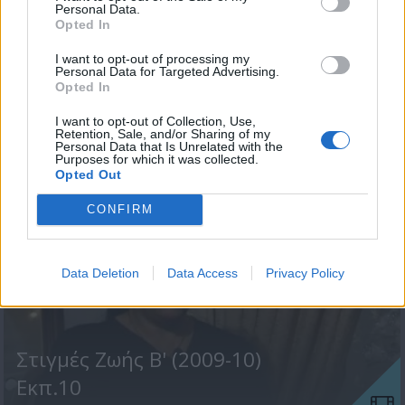
Personal Data.
Opted In
I want to opt-out of processing my
Personal Data for Targeted Advertising.
Opted In
Στιγμές Ζωής Β' (2009-10)
Εκπ.11
I want to opt-out of Collection, Use,
Retention, Sale, and/or Sharing of my
Personal Data that Is Unrelated with the
Purposes for which it was collected.
Opted Out
CONFIRM
Data Deletion
Data Access
Privacy Policy
Στιγμές Ζωής Β' (2009-10)
Εκπ.10