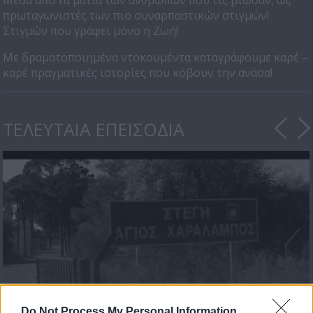
Μέσα από τα μάτια των ανθρώπων που τις βίωσαν, ως
πρωταγωνιστές των πιο συναρπαστικών στιγμών!
Στιγμών που γράφει μόνο η Ζωή!
Με δραματοποιημένα ντοκουμέντα καταγράφουμε καρέ –
καρέ πραγματικές ιστορίες που κόβουν την ανάσα!
ΤΕΛΕΥΤΑΙΑ ΕΠΕΙΣΟΔΙΑ
Στιγμές Ζωής Β' (2009-10)
Do Not Process My Personal Information