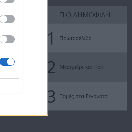
ΠΙΟ ΔΗΜΟΦΙΛΗ
1
Β'
Στιγμές Ζωής Β'
Στιγμές Ζωής
Πρωτοσέλιδο
11
(2009-10) Εκπ.10
(2009-10) Εκπ
2
Μεσημέρι και Κάτι
3
Τομές στα Γεγονότα