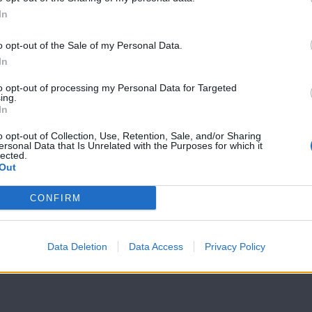
In
o opt-out of the Sale of my Personal Data.
In
Στιγμές Ζωής Β'
Στιγμές Ζωής 
to opt-out of processing my Personal Data for Targeted
(2009-10) Εκπ.12
(2009-10) Εκπ.
ing.
In
o opt-out of Collection, Use, Retention, Sale, and/or Sharing
ersonal Data that Is Unrelated with the Purposes for which it
lected.
Out
CONFIRM
Data Deletion
Data Access
Privacy Policy