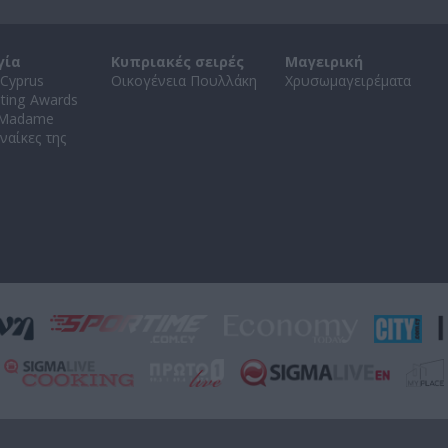
γία
Κυπριακές σειρές
Μαγειρική
Cyprus
Οικογένεια Πουλλάκη
Χρυσωμαγειρέματα
ating Awards
 Madame
ναίκες της