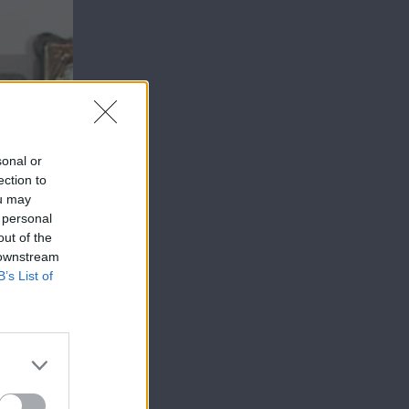
sonal or
ection to
ou may
 personal
out of the
 downstream
B’s List of