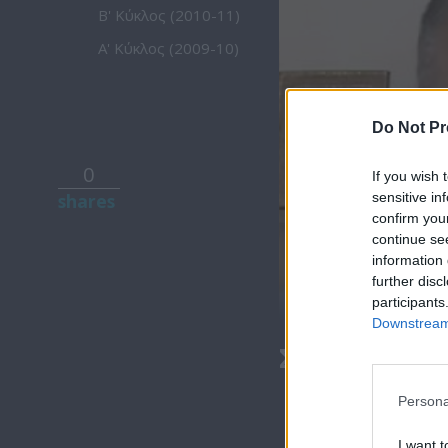
Β' Κύκλος (2010-11)
Α' Κύκλος (2009-10)
Do Not Pr
0
If you wish 
sensitive in
shares
confirm you
continue se
information 
further disc
participants
Downstream 
Στιγμές Ζωής
Persona
I want t