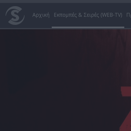
Αρχική
Εκπομπές & Σειρές (WEB-TV)
Π