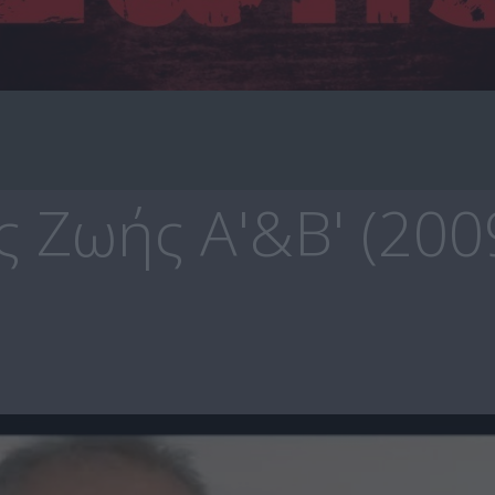
ς Ζωής Α'&Β' (200