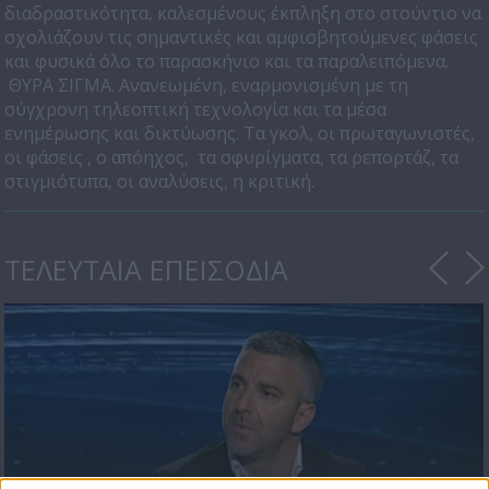
διαδραστικότητα, καλεσμένους έκπληξη στο στούντιο να
σχολιάζουν τις σημαντικές και αμφισβητούμενες φάσεις
και φυσικά όλο το παρασκήνιο και τα παραλειπόμενα.
ΘΥΡΑ ΣΙΓΜΑ. Ανανεωμένη, εναρμονισμένη με τη
σύγχρονη τηλεοπτική τεχνολογία και τα μέσα
ενημέρωσης και δικτύωσης. Τα γκολ, οι πρωταγωνιστές,
οι φάσεις , ο απόηχος, τα σφυρίγματα, τα ρεπορτάζ, τα
στιγμιότυπα, οι αναλύσεις, η κριτική.
ΤΕΛΕΥΤΑΙΑ ΕΠΕΙΣΟΔΙΑ