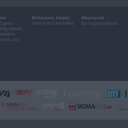
γία
Κυπριακές σειρές
Μαγειρική
Cyprus
Οικογένεια Πουλλάκη
Χρυσωμαγειρέματα
ating Awards
 Madame
ναίκες της