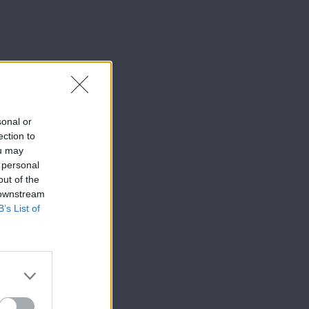
sonal or
ection to
ou may
 personal
out of the
 downstream
B’s List of