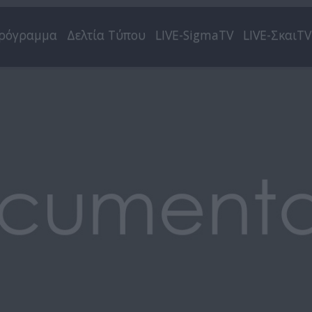
ρόγραμμα
Δελτία Τύπου
LIVE-SigmaTV
LIVE-ΣκαιTV