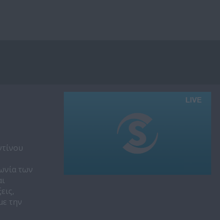
ντίνου
γωνία των
αι
εις,
με την