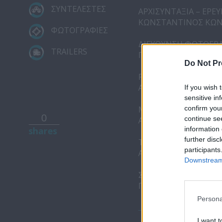
ΣΥΝΤΕΛΕΣΤΕΣ
ΑΡΧΙΣΥΝΤΑΞΙΑ – ΕΡΕ
ΚΩΝΣΤΑΝΤΙΝΟΣ ΚΩ
ΦΩΤΟΓΡΑΦΙΕΣ
ΔΙΕΥΘΥΝΣΗ ΦΩΤΟΓΡ
TRAILERS
ΓΙΩΡΓΟΣ ΒΑΣΙΛΕΙΟΥ
Do Not Pr
POST PRODUCTION
ANDREAS TOULOUMI
If you wish 
sensitive in
confirm you
ΜΙΞΗ ΗΧΟΥ
0
continue se
ΑΝΔΡΕΑΣ ΖΑΧΑΡΙΑΔΗ
information 
shares
further disc
TEXNIKH ΥΠΟΣΤΗΡΙ
participants
ARTCINEMATOGRAP
Downstream 
ΣΚΗΝΟΘΕΣΙΑ
ΠΑΜΠΟΣ ΧΑΡΑΛΑΜΠ
Persona
I want t