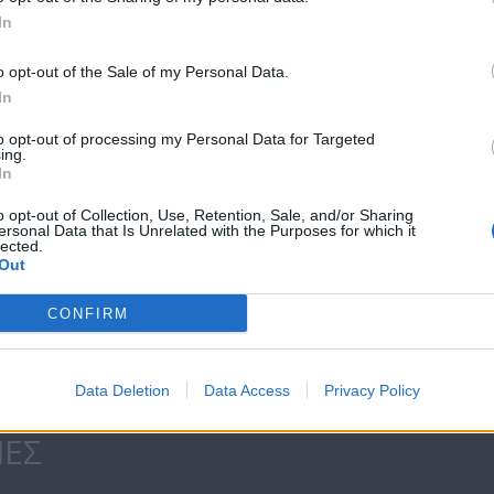
In
ΕΠΕΙΣΟΔΙΑ
o opt-out of the Sale of my Personal Data.
In
to opt-out of processing my Personal Data for Targeted
ing.
In
o opt-out of Collection, Use, Retention, Sale, and/or Sharing
ersonal Data that Is Unrelated with the Purposes for which it
lected.
ΠΕΡΙΣΣΟΤΕΡΑ 
Out
CONFIRM
ΝΕΑ
Data Deletion
Data Access
Privacy Policy
ΙΕΣ