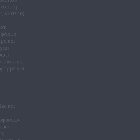
στορική
, Verizon)
και
ατφόρμα
ρα και
οχάη
πρώτη
α επόμενα
τφόρμα για
έες και
ι
ποφάσεων
α και
ες