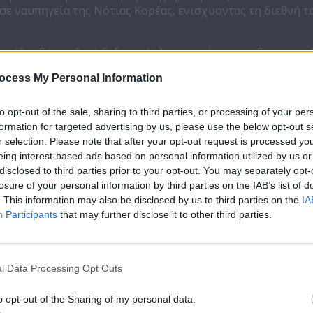
σε ναυπηγεία της Νότιας Κορέας, ενισχύοντας τη διεθνή τ
ε μόλις δύο παλαιά δεξαμενόπλοια, κατάφερε να δημιουργ
ς ελληνικούς ναυτιλιακούς ομίλους διεθνώς, με παρουσί
ocess My Personal Information
ς ναυτιλίας και ισχυρό αποτύπωμα στις διεθνείς κεφαλαια
 όπου και βραβεύτηκε για τη συμβολή του στο διεθνές νη
to opt-out of the sale, sharing to third parties, or processing of your per
φειάς ανέφερε ότι δημιούργησε τον στόλο του χωρίς δανει
formation for targeted advertising by us, please use the below opt-out s
ιμότητα, την ανεξαρτησία και τη στρατηγική επένδυση στ
r selection. Please note that after your opt-out request is processed y
eing interest-based ads based on personal information utilized by us or
disclosed to third parties prior to your opt-out. You may separately opt-
 πορεία θεωρείται σήμερα ένα από τα πλέον χαρακτηριστι
losure of your personal information by third parties on the IAB’s list of
ής ανάπτυξης στη διεθνή ναυτιλία, συνδυάζοντας
. This information may also be disclosed by us to third parties on the
IA
ειθαρχία, μακροπρόθεσμο σχεδιασμό και συνεχή επένδυσ
Participants
that may further disclose it to other third parties.
ιση
l Data Processing Opt Outs
ι για τον Χάρη Βαφειά λέξη-κλειδί για την επιτυχία. Η στ
μφαση που δίνει τόσο στην παραδοσιακή επιχειρηματικότ
o opt-out of the Sharing of my personal data.
ροσέγγιση, στην πειθαρχία και στην ποιότητα, έχουν οδηγ