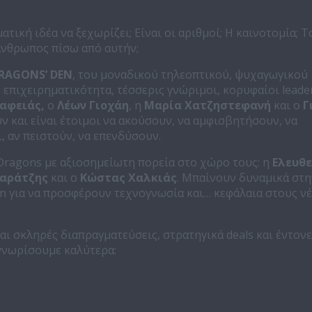
ματική ιδέα να ξεχωρίζει; Είναι οι αριθμοί; Η καινοτομία; Τ
άνθρωπος πίσω από αυτήν;
RAGONS
’
DEN
, του μοναδικού τηλεοπτικού, ψυχαγωγικού
 επιχειρηματικότητα, τέσσερις γνώριμοι, κορυφαίοι leade
αφειάς,
ο
Λέων Γιοχάη
, η
Μαρία Χατζηστεφανή
και ο
Γ
 και είναι έτοιμοι να ακούσουν, να αμφισβητήσουν, να
, αν πειστούν, να επενδύσουν.
 Dragons με αξιοσημείωτη πορεία στο χώρο τους: η
Ελευθε
Καράτζης
και ο
Κώστας Χαλκιάς
. Μπαίνουν δυναμικά στ
n για να προσφέρουν τεχνογνωσία και… κεφάλαια στους ν
ι σκληρές διαπραγματεύσεις, στρατηγικά deals και έντονε
 γνωρίσουμε καλύτερα: