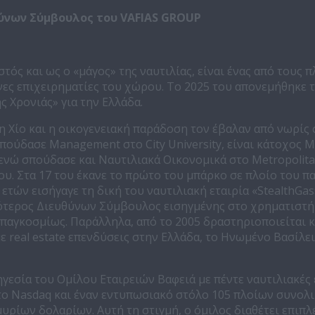
θύνων Σύμβουλος του
VAFIAS
GROUP
τός και ως ο «μάγος» της ναυτιλίας, είναι ένας από τους 
ες επιχειρηματίες του χώρου. Το 2025 του απονεμήθηκε 
ς Χρονιάς» για την Ελλάδα.
η Χίο και η οικογενειακή παράδοση τον έβαλαν από νωρίς
Σπούδασε Management στο City University, είναι κάτοχος 
ενώ σπούδασε και Ναυτιλιακά Οικονομικά στο Metropolit
νου. Στα 17 του έκανε το πρώτο του μπάρκο σε πλοίο του π
6 ετών εισήγαγε τη δική του ναυτιλιακή εταιρία «StealthGa
νεότερος Διευθύνων Σύμβουλος εισηγμένης στο χρηματιστή
, παγκοσμίως. Παράλληλα, από το 2005 δραστηριοποιείται κ
ε real estate επενδύσεις στην Ελλάδα, το Ηνωμένο Βασίλει
γεσία του Ομίλου Εταιρειών Βαφειά με πέντε ναυτιλιακές ε
στο Nasdaq και έναν εντυπωσιακό στόλο 105 πλοίων συνολι
υρίων δολαρίων. Αυτή τη στιγμή, ο όμιλος διαθέτει επιπλ