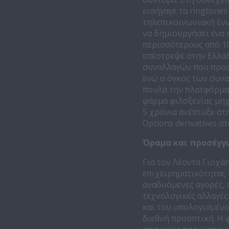
εισήγαγε τα ringtones
τηλεπικοινωνιακή ένω
να δημιουργήσει ένα
περισσότερους από 10
επέστρεψε στην Ελλάδ
συναλλαγών που προσέ
ενώ ο όγκος των συνα
πουλά την πλατφόρμα 
φάρμα φιλοξενίας μηχ
5 χρόνια ανέπτυξε στ
Options derivatives στ
Όραμα και προσέγγ
Για τον Λέοντα Γιοχάη
επιχειρηματικότητας κ
αναδυόμενες αγορές, 
τεχνολογικές αλλαγές
και του υπολογισμένο
διεθνή προοπτική. Η 