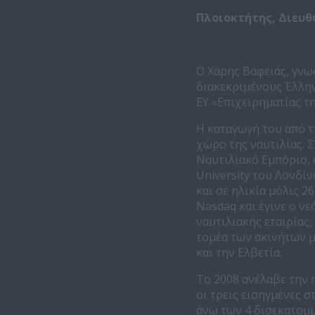
Πλοιοκτήτης, Διευ
Ο Χάρης Βαφειάς, γνωσ
διακεκριμένους Έλλην
ΕΥ «Επιχειρηματίας τη
Η καταγωγή του από τ
χώρο της ναυτιλίας. 
Ναυτιλιακό Εμπόριο, 
University του Λονδί
και σε ηλικία μόλις 2
Nasdaq και έγινε ο 
ναυτιλιακής εταιρίας
τομέα των ακινήτων μ
και την Ελβετία.
Το 2008 ανέλαβε την η
οι τρεις εισηγμένες 
άνω των 4 δισεκατομμ