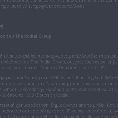
 όταν κάποιος τολμά να κινηθεί μπροστά από την εποχή το
 πριν αυτό γίνει προφανές στους πολλούς.
νή
ος του The Rodial Group
 είναι μία από τις πιο αναγνωρίσιμες Ελληνίδες επιχειρη
ι πρόεδρος του The Rodial Group, συγγραφέας bestseller β
και επενδύτρια στο Dragons’ Den Greece από το 2022.
ήνη και μεγαλωμένη στην Αθήνα, σπούδασε Αγγλική Φιλολ
πριν μετακομίσει στη Νέα Υόρκη, όπου συνέχισε τις σπο
 School. Ξεκίνησε την καριέρα της στη Wall Street και στη
ο, όπου το 1999 ίδρυσε τη Rodial.
ωτερική χρηματοδότηση, δημιούργησε από το μηδέν έναν 
 παρουσία σε περισσότερες από 35 χώρες και ετήσιο κύκλ
τα €40 εκατομμύρια. Η Rodial έχει καθιερωθεί ως ένα από 