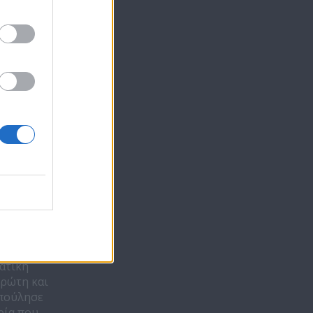
και τον
boo.ai και
ων 100 πιο
δασε
ση.
ματική
πρώτη και
 πούλησε
ρία που