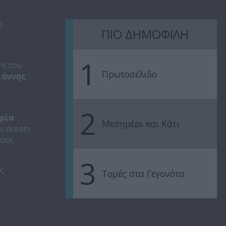
ο
ΠΙΟ ΔΗΜΟΦΙΛΗ
1
rs του
Πρωτοσέλιδο
ιάννης
2
ρία
Μεσημέρι και Κάτι
ην dream
έους
3
ς
Τομές στα Γεγονότα