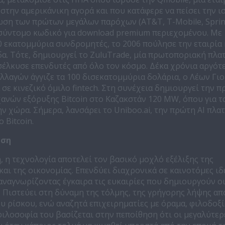
 στην αμερικάνικη αγορά και που κατάφερε να πείσει την ι
ση των πρώτων μεγάλων παρόχων (AT&T, T-Mobile, Sprint
 σύντομο κωδικό για download premium περιεχομένου. Με
 εκατομμύρια συνδρομητές, το 2006 πούλησε την εταιρία 
α. Τότε, δημιουργεί το ZuluTrade, μία πρωτοποριακή πλ
λκυσε επενδυτές από όλο τον κόσμο. Δέκα χρόνια αργότε
λλαγών άγγιζε τα 100 δισεκατομμύρια δολάρια, ο Λέων Γι
σε κινεζικό όμιλο fintech. Στη συνέχεια δημιουργεί την 
ανών εξόρυξης Bitcoin στο Καζακστάν 120 MW, όπου για τ
ην χώρα. Σήμερα, λανσάρει το Uniboo.ai, την πρώτη ΑΙ πλα
ο Bitcoin.
ιση
, η τεχνολογία αποτελεί τον βασικό μοχλό εξέλιξης της
αι της οικονομίας. Επενδύει διαχρονικά σε καινοτόμες ιδ
αναγνωρίζοντας έγκαιρα τις ευκαιρίες που δημιουργούν ο
. Πιστεύει στη δύναμη της τόλμης, της γρήγορης λήψης α
υ ρίσκου, ενώ αναζητά επιχειρηματίες με όραμα, φιλοδοξί
φιλοσοφία του βασίζεται στην πεποίθηση ότι οι μεγαλύτερ