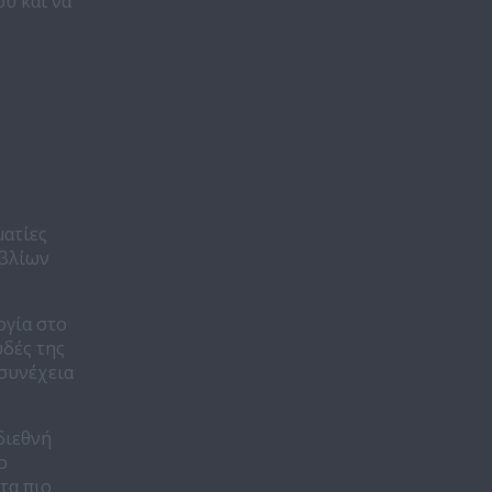
υ και να
ματίες
ιβλίων
ογία στο
υδές της
 συνέχεια
διεθνή
ο
τα πιο