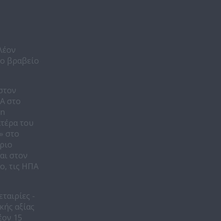
πλέον
το βραβείο
 στον
ΜΑ στο
an
ατέρα του
s» στο
ριο
αι στον
ο, τις ΗΠΑ
ταιρίες -
κής αξίας
έον 15