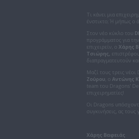
Τι κάνει μια επιχειρη
ένστικτο; Ή μήπως ο 
Στον νέο κύκλο του
D
προγράμματος για την
επιχειρείν, ο
Χάρης Β
Τσιώρης,
επιστρέφουν
διαπραγματευτούν και
Μαζί τους τρεις νέοι
Ζούρου
, ο
Αντώνης 
team του Dragons’ De
επιχειρηματίες!
Οι Dragons υπόσχοντα
συγκινήσεις, ας τους
Χάρης Βαφειάς