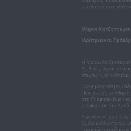
επιτυχίες προκύπτουν
επενδύσει στο μέλλον
Μαρία Χατζηστεφα
Ιδρύτρια και Πρόεδρ
Η Μαρία Χατζηστεφανή
διεθνώς, ιδρύτρια κα
επιχειρηματικότητας 
Γεννημένη στη Μυτιλ
Πανεπιστήμιο Αθηνών 
στο Columbia Business
μετακόμισε στο Λονδίν
Ξεκινώντας χωρίς εξ
όμιλο καλλυντικών με
εργασιών που ξεπερνά 