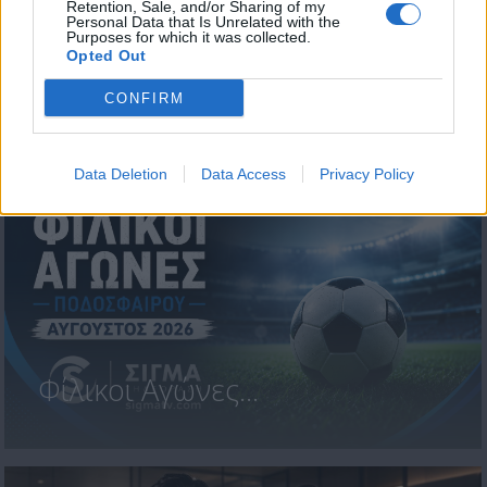
Retention, Sale, and/or Sharing of my
Personal Data that Is Unrelated with the
Purposes for which it was collected.
Opted Out
ΜΠΛΕ ΩΡΕΣ Το
CONFIRM
συγκλονιστικό trailer...
Data Deletion
Data Access
Privacy Policy
Φίλικοι Αγώνες...