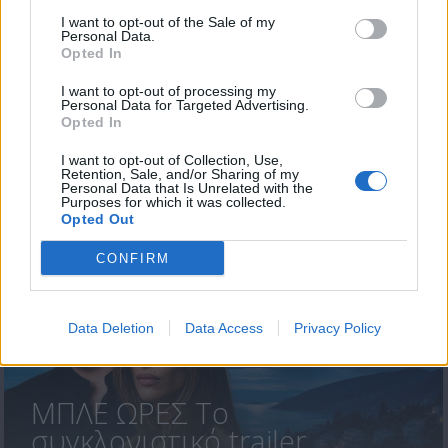
I want to opt-out of the Sale of my
Personal Data.
Opted In
I want to opt-out of processing my
ΠΡΟΗΓΟΥΜΕΝΟ
ΕΠΟΜΕΝΟ
Personal Data for Targeted Advertising.
Opted In
I want to opt-out of Collection, Use,
Retention, Sale, and/or Sharing of my
Personal Data that Is Unrelated with the
ΤΕΛΕΥΤΑΙΑ ΝΕΑ
Purposes for which it was collected.
Opted Out
CONFIRM
Data Deletion
Data Access
Privacy Policy
ΜΠΛΕ ΩΡΕΣ Το
συγκλονιστικό trailer...