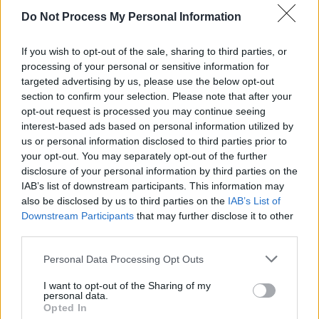
Το
Happy
Traveller
ολοκληρώνει την εξερεύνηση της
Do Not Process My Personal Information
Καρπάθου
την
Κυριακή 29 Ιουνίου
και στο τρίτο
επεισόδιο οι ταξιδιώτες μας πηγαίνουν στη μαγευτική
If you wish to opt-out of the sale, sharing to third parties, or
βόρεια Κάρπαθο. Συναντούν την κυρία Αρχοντούλα, που
processing of your personal or sensitive information for
ζει απομονωμένη στην περιοχή Ασία, και στη συνέχεια
targeted advertising by us, please use the below opt-out
ανηφορίζουν στο θρυλικό χωριό Όλυμπος, σύμβολο της
section to confirm your selection. Please note that after your
καρπάθικης παράδοσης. Την επόμενη μέρα ξεκινούν με
opt-out request is processed you may continue seeing
βαρκάδα στη Σαρία, το Τρίστομο, τη Βρυκούντα και τον
interest-based ads based on personal information utilized by
Αυλώνα, ανακαλύπτοντας απομακρυσμένα τοπία γεμάτα
us or personal information disclosed to third parties prior to
ιστορία. Το μεσημέρι καταλήγουν στο Διαφάνι για
your opt-out. You may separately opt-out of the further
φαγητό με θαλασσινές γεύσεις, ενώ επισκέπτονται ξανά
disclosure of your personal information by third parties on the
τον Αυλώνα για τα παραδοσιακά του σπίτια και τα
IAB’s list of downstream participants. This information may
αλώνια. Το ταξίδι κορυφώνεται στην κορυφή του
also be disclosed by us to third parties on the
IAB’s List of
Προφήτη Ηλία, όπου βλέπουν την ανατολή και τελικό
Downstream Participants
that may further disclose it to other
αποχαιρετισμό από την Όλυμπο, σε ένα κλείσιμο αντάξιο
third parties.
της εμπειρίας.
Personal Data Processing Opt Outs
#HappyTraveller
ταξιδιωτική εκπομπή από αληθινούς
ταξιδιώτες!
I want to opt-out of the Sharing of my
personal data.
Opted In
Κάθε Σάββατο και Κυριακή στις 17:50 στο ΣΙΓΜΑ.