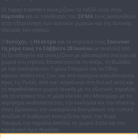
Οι happy travellers συνεχίζουν το ταξίδι τους στην
Κάρπαθο
και οι τηλεθεατές του
ΣΙΓΜΑ
τους ακολουθούν
στην εξερεύνηση των ορεινών χωριών και της δυτικής
πλευράς του νησιού.
Ο
Ευτύχης
, η
Ηλέκτρα
και τα κορίτσια τους
ξεκινούν
τη μέρα τους το Σάββατο 28 Ιουνίου
με ανατολή από
το ξενοδοχείο και συνεχίζουν με οδοιπορικό στα ορεινά
χωριά του νησιού. Επισκέπτονται το Απέρι, τη Βωλάδα
με την εκκλησία του Τιμίου Σταυρού και το Όθος,
κάνουν στάση στις Στες και στη συνέχεια κατευθύνονται
προς τις Πυλές. Από εκεί πηγαίνουν στη δυτική ακτή και
το παραθαλάσσιο χωριό Λευκός με τις εξωτικές παραλίες
και τα νησάκια του. Η μέρα κλείνει στο Μεσοχώρι με τα
περίφημα σκαλοπάτια του, την εκκλησία και την πλατεία,
όπου βρίσκουν την ευκαιρία να δοκιμάσουν την τοπική
κουζίνα. Η διαδρομή συνεχίζεται προς την Κυρά
Παναγιά, την παραλία Απέλλα, το χωριό Σπόα και τον
παραλιακό Άγιο Νικόλαο.