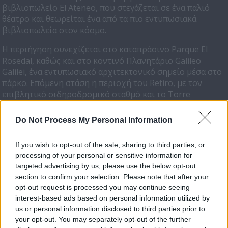
βιβλιοπωλείο El Ateneo, που στεγάζεται σε ένα παλιό
θέατρο και θεωρείται ένα από τα πιο εντυπωσιακά
βιβλιοπωλεία στον κόσμο.
Η περιήγηση συνεχίζεται στο καταπράσινο Parque El
Rosedal, καθώς και στο κοντινό Πλανητάριο Galileo
Galilei, ένα εντυπωσιακό αρχιτεκτονικό σημείο μέσα στο
πάρκο. Επόμενη στάση η περιοχή του Retiro, με τον
επιβλητικό σιδηροδρομικό σταθμό και το Torre
Monumental, ένα χαρακτηριστικό βρετανικό μνημείο
στο κέντρο της πόλης.
Do Not Process My Personal Information
Η βόλτα συνεχίζεται στο Palermo όπου η ομάδα του
If you wish to opt-out of the sale, sharing to third parties, or
Happy Traveller θα κάνει μια ξεχωριστή επίσκεψη στην
processing of your personal or sensitive information for
ελληνορθόδοξη εκκλησία και το ελληνικό σχολείο του
targeted advertising by us, please use the below opt-out
Μπουένος Άιρες, όπου θα συναντήσει μέλη της
section to confirm your selection. Please note that after your
ελληνικής κοινότητας της Αργεντινής.
opt-out request is processed you may continue seeing
interest-based ads based on personal information utilized by
#
happytraveller
:
ταξιδιωτική εκπομπή από αληθινούς
us or personal information disclosed to third parties prior to
ταξιδιώτες!
your opt-out. You may separately opt-out of the further