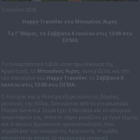
3 Ιουνίου 2026
Happy Traveller στο Μπουένος Άιρες
Το Γ’ Μέρος, το Σάββατο 6 Ιουνίου στις 13:00 στο
ΣΙΓΜΑ
Το συναρπαστικό ταξίδι στην πρωτεύουσα της
Αργεντινής, το
Μπουένος Άιρες
, συνεχίζεται και στο
νέο επεισόδιο του
Happy
Traveller
, το
Σάββατο 6
Ιουνίου στις 13:00 στο ΣΙΓΜΑ.
Ο Ευτύχης και η Ηλέκτρα εξερευνούν τις βόρειες
γειτονιές της πόλης, ξεκινώντας από το εντυπωσιακό
Floralis Genérica. Σειρά έχει η Recoleta και το ιστορικό
νεκροταφείο της, όπου οι τάφοι μοιάζουν με έργα τέχνης
και σ’ αυτούς βρίσκονται προσωπικότητες που
σημάδεψαν την ιστορία της Αργεντινής. Η ομάδα
επισκέπτεται επίσης το πανέμορφο ιστορικό