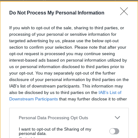
φωτεινό ξέφωτο. Ο απαγορευμένος έρωτας των δύο
πρωταγωνιστών πλαισιώνεται από το μυστήριο μιας
Do Not Process My Personal Information
δολοφονίας, τις σχέσεις δύο πλούσιων και δυνατών
οικογενειών που έχουν συνεταιριστεί επαγγελματικά, τα
μυστικά και τις συγκρούσεις των ηρώων, αλλά και τις
If you wish to opt-out of the sale, sharing to third parties, or
processing of your personal or sensitive information for
συναρπαστικές ιστορίες των χαρακτήρων που
targeted advertising by us, please use the below opt-out
αποτελούν τον κοινωνικό περίγυρο της περιοχής. Κι όλα
section to confirm your selection. Please note that after your
αυτά, με φόντο τη σαγηνευτική ομορφιά του βουνού των
opt-out request is processed you may continue seeing
Κενταύρων.
interest-based ads based on personal information utilized by
Η νέα δραματική σειρά των
Ανδρέα Γεωργίου
,
Κούλλη
us or personal information disclosed to third parties prior to
your opt-out. You may separately opt-out of the further
Νικολάου
και
Βάνας Δημητρίου
έρχεται στο
νέο
disclosure of your personal information by third parties on the
πρόγραμμα του ΣΙΓΜΑ
.
IAB’s list of downstream participants. This information may
also be disclosed by us to third parties on the
IAB’s List of
Downstream Participants
that may further disclose it to other
ΜΠΛΕ ΩΡΕΣ
third parties.
Το ταξίδι τους αρχίζει…
Personal Data Processing Opt Outs
#
MpleOres
I want to opt-out of the Sharing of my
personal data.