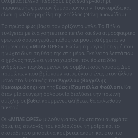
Ολυμπία (Έλενα Πιερίδου). Έχει ένα εργαστήρι
παρασκευής φρέσκων ζυμαρικών στην Τσαγκαράδα και
είναι η καλύτερη φίλη της Στέλλας (Νόνη Ιωαννίδου).
Το πρώτο φως βάφει τον ορίζοντα μπλε. Το Πήλιο
τυλίγεται με ένα γοητευτικό πέπλο και ένα ατμοσφαιρικό
ερωτικό δράμα γεμάτο πάθος και μυστικά έρχεται να
σημάνει τις
«ΜΠΛΕ ΩΡΕΣ»
. Εκείνη τη μαγική στιγμή που
η νύχτα δίνει τη θέση της στη μέρα. Εκείνα τα λεπτά που
ο χρόνος παγώνει για να χωρέσει τον έρωτα δύο
ανθρώπων παγιδευμένων σε συμβατικούς γάμους. Δύο
προσώπων που βρίσκουν καταφύγιο ο ένας στον άλλον
μόνο στο λυκαυγές: του
Άγγελου
(
Βαγγέλης
Κακουριώτης
) και της
Εύας
(
Ιζαμπέλλα Φούλοπ
). Και
όταν μία στυγερή δολοφονία διαλύσει την πρωινή
ομίχλη, οι βαθιά κρυμμένες αλήθειες θα απλωθούν
παντού...
Οι
«ΜΠΛΕ ΩΡΕΣ»
μιλούν για τον έρωτα που αψηφά τα
όρια, τις επιλογές που καθορίζουν τη μοίρα και το
σκοτάδι που μπορεί να κρύβεται ακόμη και στο πιο