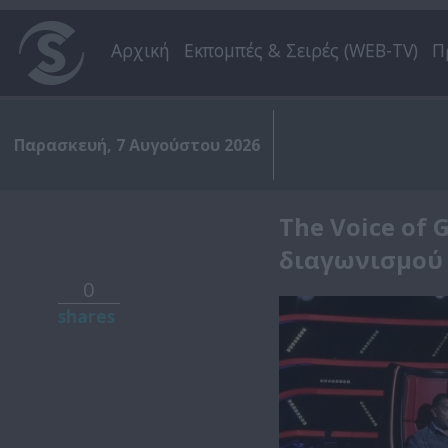
Αρχική
Εκπομπές & Σειρές (WEB-TV)
Π
Παρασκευή, 7 Αυγούστου 2026
The Voice of 
διαγωνισμού 
0
shares