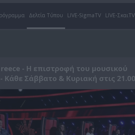
ρόγραμμα
Δελτία Τύπου
LIVE-SigmaTV
LIVE-ΣκαιTV
Greece - Η επιστροφή του μουσικού
- Κάθε Σάββατο & Κυριακή στις 21.0