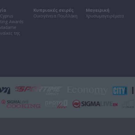
γία
Κυπριακές σειρές
Μαγειρική
Cyprus
Οικογένεια Πουλλάκη
Χρυσωμαγειρέματα
ating Awards
 Madame
ναίκες της