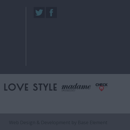
Web Design & Development
by Base Element