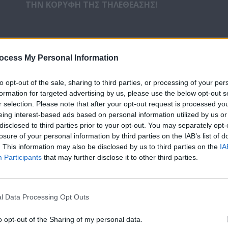
ΤΗΝ ΚΟΡΥΦΗ ΤΗΣ ΤΗΛΕΘΕΑΣΗΣ!
ή επιφύλασσε το τηλεοπτικό κοινό για την πρεμιέρα του
η
ου επέστρεψε το Σάββατο 12 Οκτωβρίου για τη 10
και πιο
ocess My Personal Information
υ, στο
ΣΙΓΜΑ!
to opt-out of the sale, sharing to third parties, or processing of your per
υτζίδη
να κρατάει και πάλι τα ηνία της παρουσίασης και να
formation for targeted advertising by us, please use the below opt-out s
χιούμορ του, τον
Πάνο Μουζουράκη
, τον
Χρήστο Μάστορ
r selection. Please note that after your opt-out request is processed y
αι την
Έλενα Παπαρίζου
σε ρόλο coaches με «εκρηκτική»
eing interest-based ads based on personal information utilized by us or
τους υποψήφιους διαγωνιζόμενους να δίνουν τον καλύτερο
disclosed to third parties prior to your opt-out. You may separately opt-
αγωνισμός κατέκτησε την κορυφή της τηλεθέασης!
losure of your personal information by third parties on the IAB’s list of
. This information may also be disclosed by us to third parties on the
IA
α στοιχεία της Nielsen, το
«The Voice of Greece»
τερμάτ
Participants
that may further disclose it to other third parties.
τη ζώνη μετάδοσης του, με
21,3%
και πρώτο στο δυναμικό
χρι
34,1%
.
139.385
τηλεθεατές παρακολούθησαν το πρόγραμ
l Data Processing Opt Outs
αμμα που απευθύνεται σε όλη την οικογένεια συγκέντρωσ
ρους κοινών, όπως αποτυπώνεται στους πίνακες τηλεθέασ
o opt-out of the Sharing of my personal data.
ίες 18-24 με
34,1%.
Ακόμα, το hashtag
#TheVoiceGR
βρέθη