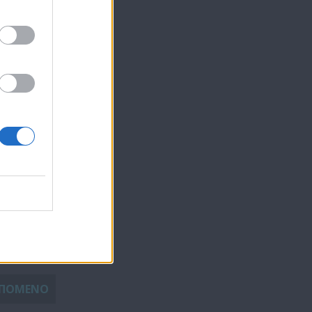
ου
ν
ν μία θέση
ΕΠΟΜΕΝΟ