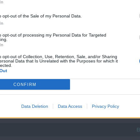
In
 με τους τηλεθεατές να σχολιάζουν ενεργά την επιστροφή τ
 διαγωνισμού και του Γιώργου Καπουτζίδη, τη χημεία τω
o opt-out of the Sale of my Personal Data.
αθώς και τους υποψήφιους διαγωνιζόμενους που επιθυμού
In
ία.
to opt-out of processing my Personal Data for Targeted
ing.
In
«
THE
VOICE
OF
GREECE
»
o opt-out of Collection, Use, Retention, Sale, and/or Sharing
θε Σάββατο και Κυριακή στις 21:00 στο ΣΙΓΜΑ
ersonal Data that Is Unrelated with the Purposes for which it
lected.
Out
CONFIRM
Data Deletion
Data Access
Privacy Policy