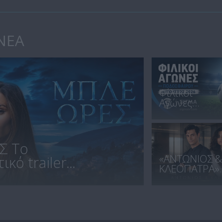
ΝΕΑ
Φίλικοι
Αγώνες...
Σ Το
«ΑΝΤΩΝΙΟΣ &
κό trailer...
ΚΛΕΟΠΑΤΡΑ»..