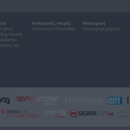
γία
Κυπριακές σειρές
Μαγειρική
Cyprus
Οικογένεια Πουλλάκη
Χρυσωμαγειρέματα
ating Awards
 Madame
ναίκες της