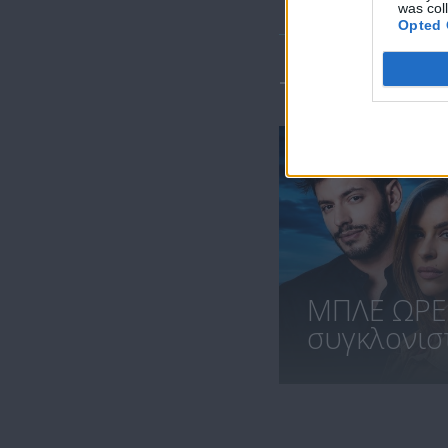
was col
Opted 
ΤΕΛΕΥΤΑΙΑ 
ΜΠΛΕ ΩΡΕ
συγκλονιστι