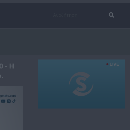
 - Η
.