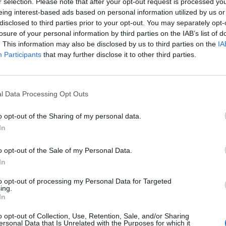
r selection. Please note that after your opt-out request is processed y
υ
στην εκπομπή
ΧΩΡΙΣ ΠΕΡΙΣΤΡΟΦΕΣ
στις
21:00 στο ΣΙΓΜ
eing interest-based ads based on personal information utilized by us or
ού και το νέο πολιτικό σκηνικό.
Οι προκλήσεις και οι π
disclosed to third parties prior to your opt-out. You may separately opt-
losure of your personal information by third parties on the IAB’s list of
. This information may also be disclosed by us to third parties on the
IA
Participants
that may further disclose it to other third parties.
ούντιο:
Νίκος Τορναρίτης, Νίκος Νικολαίδης, Κώστας Ντάλτα
θος Τσουρούλης.
l Data Processing Opt Outs
 Καρεκλάς.
o opt-out of the Sharing of my personal data.
In
τις
21:00
στην εκπομπή
ΧΩΡΙΣ ΠΕΡΙΣΤΡΟΦΕΣ,
η ετυμηγορί
o opt-out of the Sale of my Personal Data.
κηνικό. Οι προκλήσεις και οι προοπτικές.
In
to opt-out of processing my Personal Data for Targeted
ing.
In
o opt-out of Collection, Use, Retention, Sale, and/or Sharing
ersonal Data that Is Unrelated with the Purposes for which it