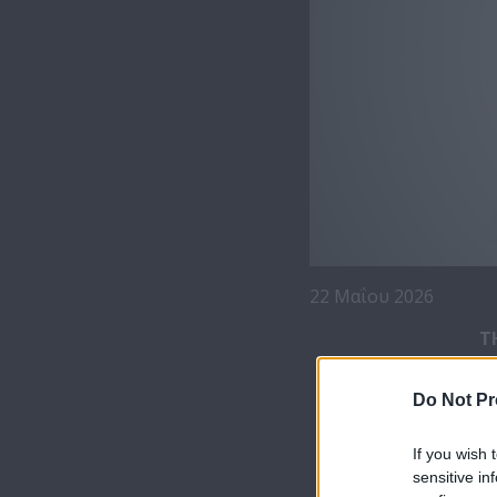
22 Μαΐου 2026
Τ
Do Not Pr
If you wish 
sensitive in