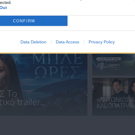
lected.
Out
CONFIRM
ΝΕΑ
Data Deletion
Data Access
Privacy Policy
Φίλικοι
Αγώνες...
Σ Το
«ΑΝΤΩΝΙΟΣ &
κό trailer...
ΚΛΕΟΠΑΤΡΑ»..