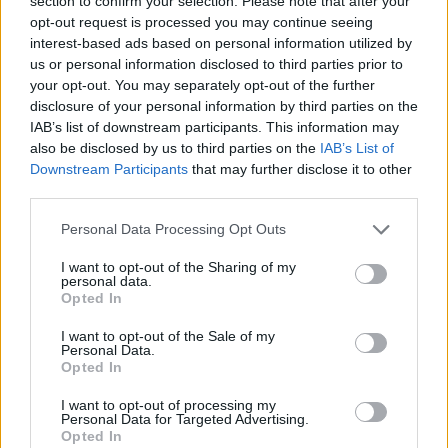
section to confirm your selection. Please note that after your
opt-out request is processed you may continue seeing
interest-based ads based on personal information utilized by
24 Ώρες Μαζί εκπ. 17
us or personal information disclosed to third parties prior to
(28.06.25)
your opt-out. You may separately opt-out of the further
disclosure of your personal information by third parties on the
IAB’s list of downstream participants. This information may
also be disclosed by us to third parties on the
IAB’s List of
Downstream Participants
that may further disclose it to other
third parties.
Personal Data Processing Opt Outs
I want to opt-out of the Sharing of my
personal data.
Opted In
I want to opt-out of the Sale of my
24 Ώρες Μαζί εκπ. 16
Personal Data.
Opted In
(21.06.25)
I want to opt-out of processing my
Personal Data for Targeted Advertising.
Opted In