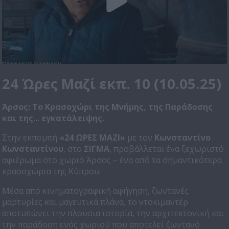
24 Ώρες Μαζί εκπ. 10 (10.05.25)
Άρσος: Το Κρασοχώρι της Μνήμης, της Παράδοσης
και της... εγκατάλειψης.
Στην εκπομπή
«24 ΩΡΕΣ ΜΑΖΙ»
με τον
Κωνσταντίνο
Κωνσταντίνου
, στο
ΣΙΓΜΑ
, προβάλλεται ένα ξεχωριστό
αφιέρωμα στο χωριό Άρσος – ένα από τα σημαντικότερα
κρασοχώρια της Κύπρου.
Μέσα από κινηματογραφική αφήγηση, ζωντανές
μαρτυρίες και μαγευτικά πλάνα, το ντοκιμαντέρ
αποτυπώνει την πλούσια ιστορία, την αρχιτεκτονική και
την παράδοση ενός χωριού που αποτελεί ζωντανό