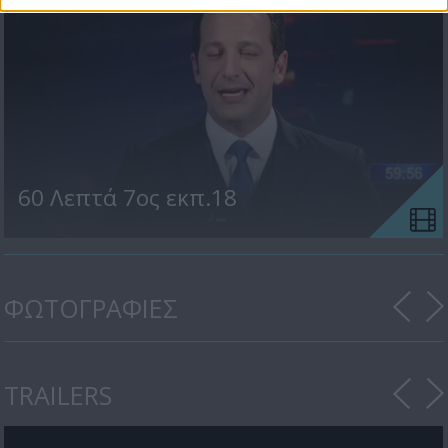
60 Λεπτά 7ος εκπ.18
ΦΩΤΟΓΡΑΦΙΕΣ
TRAILERS