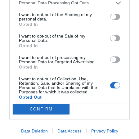
Personal Data Processing Opt Outs
60 Λεπτά 7ος εκπ.20
I want to opt-out of the Sharing of my
Τελευταίο
personal data.
Opted In
I want to opt-out of the Sale of my
Personal Data.
Opted In
I want to opt-out of processing my
Personal Data for Targeted Advertising.
Opted In
I want to opt-out of Collection, Use,
Retention, Sale, and/or Sharing of my
Personal Data that Is Unrelated with the
Purposes for which it was collected.
Opted Out
60 Λεπτά 7ος εκπ.19
CONFIRM
Data Deletion
Data Access
Privacy Policy