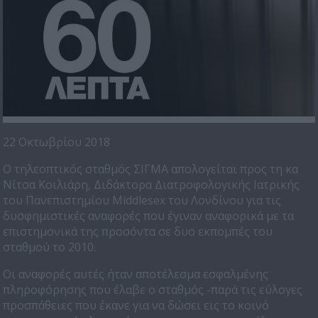
22 Οκτωβρίου 2018
Ο τηλεοπτικός σταθμός ΣΙΓΜΑ απολογείται προς τη κα
Νίτσα Κοιλιάρη, Διδάκτορα Διατροφολογικής Ιατρικής
του Πανεπιστημίου Middlesex του Λονδίνου για τις
δυσφημιστικές αναφορές που έγιναν αναφορικά με τα
επιστημονικά της προσόντα σε δυο εκπομπές του
σταθμού το 2010.
Οι αναφορές αυτές ήταν αποτέλεσμα εσφαλμένης
πληροφόρησης που έλαβε ο σταθμός -παρά τις εύλογες
προσπάθειες που έκανε για να δώσει εις το κοινό