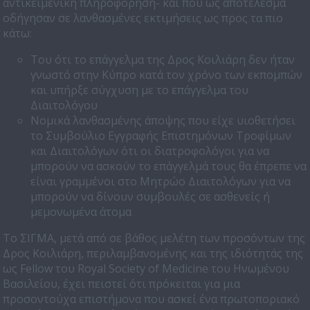
αντικειμενική πληροφόρηση- και που ως αποτέλεσμα
οδήγησαν σε λανθασμένες εκτιμήσεις ως προς τα πιο
κάτω:
Του ότι το επάγγελμα της Δρος Κοιλιάρη δεν ήταν
γνωστό στην Κύπρο κατά τον χρόνο των εκπομπών
και υπήρξε σύγχυση με το επάγγελμα του
Διαιτολόγου
Νομικά λανθασμένης άποψης που είχε υιοθετήσει
το Συμβούλιο Εγγραφής Επιστημόνων Τροφίμων
και Διαιτολόγων ότι οι διατροφολόγοι για να
μπορούν να ασκούν το επάγγελμά τους θα έπρεπε να
είναι γραμμένοι στο Μητρώο Διαιτολόγων για να
μπορούν να δίνουν συμβουλές σε ασθενείς ή
μεμονωμένα άτομα
Το ΣΙΓΜΑ, μετά από σε βάθος μελέτη των προσόντων της
Δρος Κοιλιάρη, περιλαμβανομένης και της ιδιότητάς της
ως Fellow του Royal Society of Medicine του Ηνωμένου
Βασιλείου, έχει πειστεί ότι πρόκειται για μια
προσοντούχα επιστήμονα που ασκεί ένα πρωτοποριακό