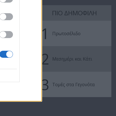
Άλλην μας
Άλλην μας
ΠΙΟ ΔΗΜΟΦΙΛΗ
εδείξαν επ. 23
εδείξαν επ. 2
1
Πρωτοσέλιδο
2
Μεσημέρι και Κάτι
3
Τομές στα Γεγονότα