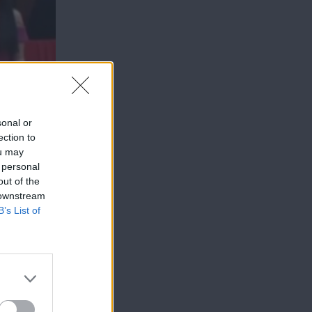
sonal or
ection to
ou may
 personal
out of the
 downstream
B’s List of