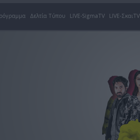
ρόγραμμα
Δελτία Τύπου
LIVE-SigmaTV
LIVE-ΣκαιTV