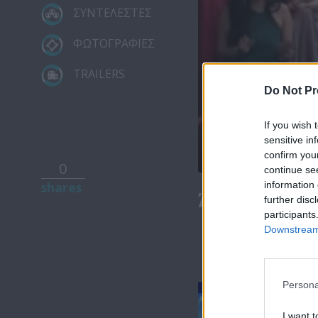
ΣΥΝΤΕΛΕΣΤΕΣ
ΦΩΤΟΓΡΑΦΙΕΣ
TRAILERS
Do Not Pr
If you wish 
sensitive in
confirm you
0
continue se
information 
shares
Άλλην μας ε
further disc
participants
Downstream 
Persona
I want t