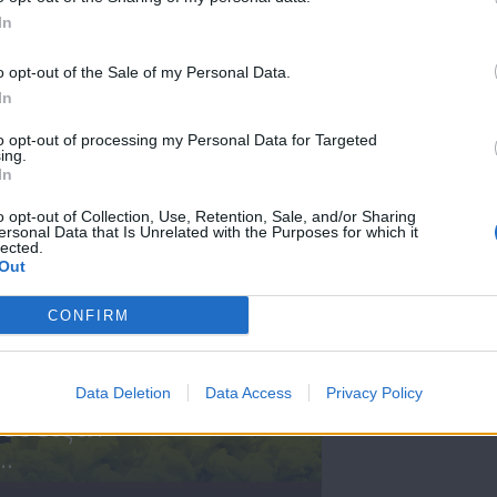
In
Άλλην μας
Άλλην μας
εδείξαν επ. 25
εδείξαν επ. 24
o opt-out of the Sale of my Personal Data.
In
to opt-out of processing my Personal Data for Targeted
ing.
ΝΕΑ
In
o opt-out of Collection, Use, Retention, Sale, and/or Sharing
ersonal Data that Is Unrelated with the Purposes for which it
lected.
Out
CONFIRM
Data Deletion
Data Access
Privacy Policy
εδείξαν -
.