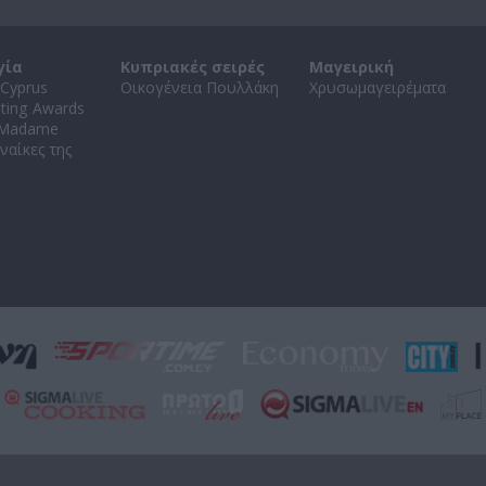
γία
Κυπριακές σειρές
Μαγειρική
Cyprus
Οικογένεια Πουλλάκη
Χρυσωμαγειρέματα
ating Awards
 Madame
ναίκες της