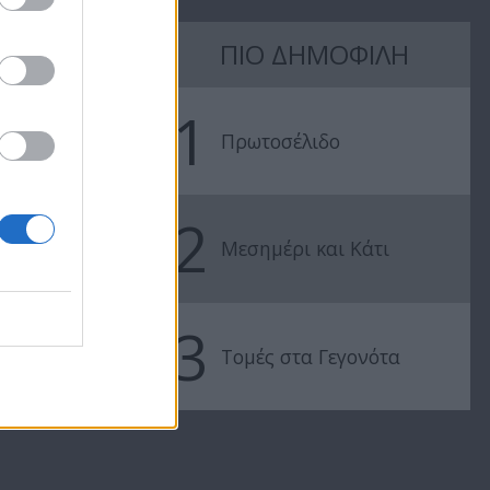
ΠΙΟ ΔΗΜΟΦΙΛΗ
Αλλού
Αλλού
1
ξημερωμένοι
ξημερωμένο
Πρωτοσέλιδο
0
(2010-11) Επ.39
(2010-11) Επ.
2
Μεσημέρι και Κάτι
3
Τομές στα Γεγονότα