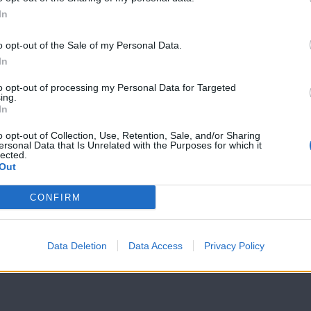
In
o opt-out of the Sale of my Personal Data.
Αλλού
Αλλού
In
ξημερωμένοι
ξημερωμένοι
to opt-out of processing my Personal Data for Targeted
(2010-11) Επ.42
(2010-11) Επ.4
ing.
In
o opt-out of Collection, Use, Retention, Sale, and/or Sharing
ersonal Data that Is Unrelated with the Purposes for which it
lected.
Out
CONFIRM
Data Deletion
Data Access
Privacy Policy