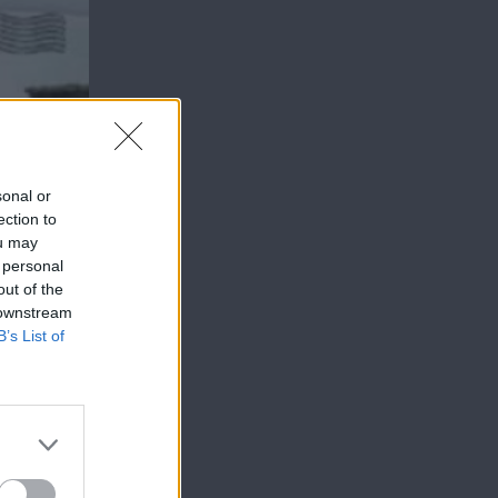
sonal or
ection to
ou may
 personal
out of the
 downstream
B’s List of