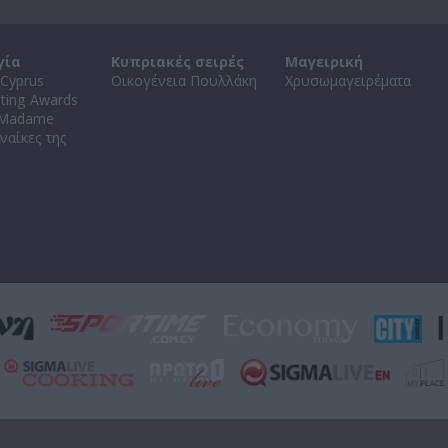
γία
Κυπριακές σειρές
Μαγειρική
Cyprus
Οικογένεια Πουλλάκη
Χρυσωμαγειρέματα
ating Awards
 Madame
ναίκες της