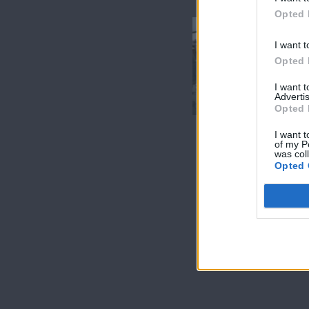
Opted 
Αλλού
I want t
ξημερωμένοι
Opted 
(2010-11) Επ.43
I want 
Τελευταίο
Advertis
Opted 
I want t
of my P
was col
Opted 