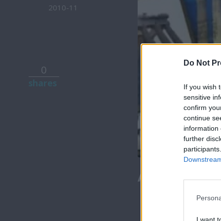
2010-11
Do Not Pr
0
shares
If you wish 
sensitive in
confirm you
continue se
information 
further disc
participants
Downstream 
Αλλού ξημερ
Persona
I want t