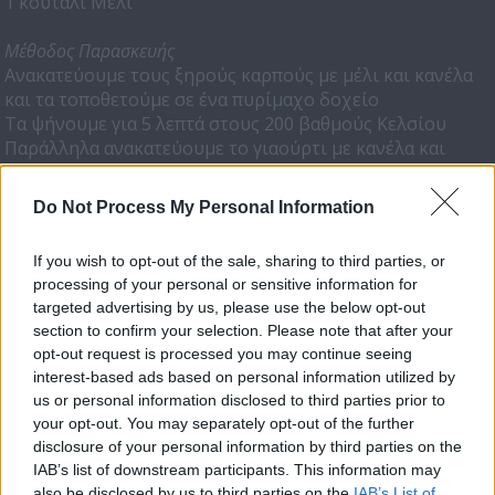
1 κουτάλι Μέλι
Μέθοδος Παρασκευής
Ανακατεύουμε τους ξηρούς καρπούς με μέλι και κανέλα
και τα τοποθετούμε σε ένα πυρίμαχο δοχείο
Τα ψήνουμε για 5 λεπτά στους 200 βαθμούς Κελσίου
Παράλληλα ανακατεύουμε το γιαούρτι με κανέλα και
ανθόνερο
Τα τοποθετούμε σε ένα δοχείο σερβιρίσματος
Do Not Process My Personal Information
γαρνίροντας με τους ξηρούς καρπούς και τις σταφίδες
If you wish to opt-out of the sale, sharing to third parties, or
processing of your personal or sensitive information for
targeted advertising by us, please use the below opt-out
section to confirm your selection. Please note that after your
opt-out request is processed you may continue seeing
interest-based ads based on personal information utilized by
us or personal information disclosed to third parties prior to
your opt-out. You may separately opt-out of the further
disclosure of your personal information by third parties on the
IAB’s list of downstream participants. This information may
also be disclosed by us to third parties on the
IAB’s List of