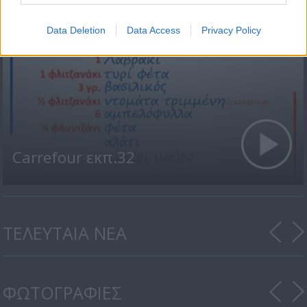
Data Deletion
Data Access
Privacy Policy
Carrefour εκπ.32
ΤΕΛΕΥΤΑΙΑ ΝΕΑ
ΦΩΤΟΓΡΑΦΙΕΣ