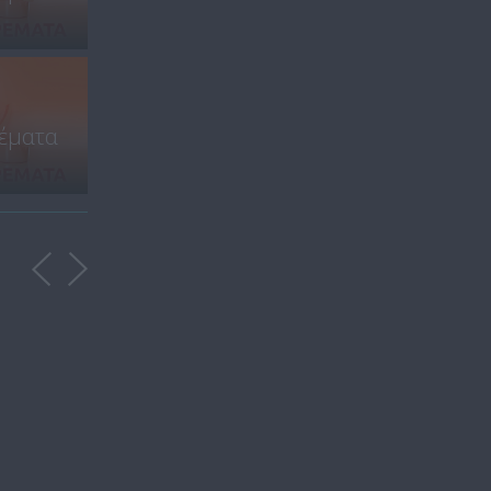
Χρυσωμαγειρέματα Β' -
έματα
εβδομάδα...