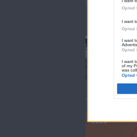
I want t
3) Καρυδότουρτα
Opted 
I want t
Opted 
I want 
Advertis
Opted 
Χρυσωμαγειρέμ
I want t
εκπ. 205 (27.06.25
of my P
Τελευταίο
was col
Opted 
ΤΕΛΕΥΤΑΙΑ 