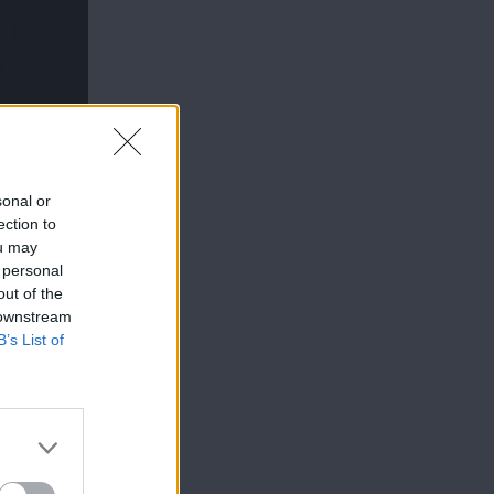
sonal or
ection to
ou may
 personal
out of the
 downstream
B’s List of