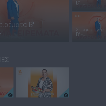
Β' -...
ιρέματα Β' -
Χρυσωμαγειρ
.
Β' -...
ΙΕΣ