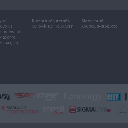
γία
Κυπριακές σειρές
Μαγειρική
Cyprus
Οικογένεια Πουλλάκη
Χρυσωμαγειρέματα
ating Awards
 Madame
ναίκες της