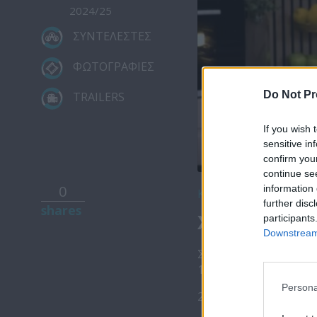
2024/25
ΣΥΝΤΕΛΕΣΤΕΣ
ΦΩΤΟΓΡΑΦΙΕΣ
Do Not Pr
TRAILERS
If you wish 
sensitive in
confirm you
continue se
0
information 
Κατέβασε το
further disc
shares
Χρυσωμαγειρ
participants
Downstream 
Στάλω Ντίρρη- 
1) Καπαμάς με κολοκά
Persona
2) Αρνίσιο συκώτι 