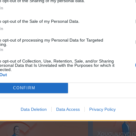
o opt-out of the Sharing of my personal data.
In
o opt-out of the Sale of my Personal Data.
In
to opt-out of processing my Personal Data for Targeted
ing.
In
ατα
o opt-out of Collection, Use, Retention, Sale, and/or Sharing
)
Χρυσωμαγειρέματα
Χρυσωμαγειρ
ersonal Data that Is Unrelated with the Purposes for which it
εκπ. 204 (26.06.25)
εκπ. 203 (25.06
lected.
Out
CONFIRM
ΝΕΑ
Data Deletion
Data Access
Privacy Policy
Χρυσωμαγειρ