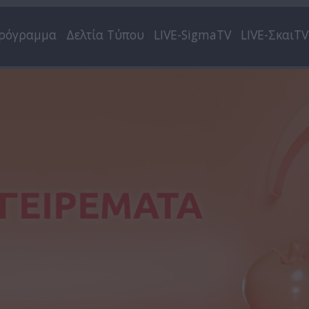
ρόγραμμα
Δελτία Τύπου
LIVE-SigmaTV
LIVE-ΣκαιTV