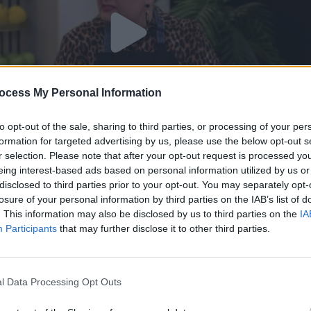
ocess My Personal Information
to opt-out of the sale, sharing to third parties, or processing of your per
formation for targeted advertising by us, please use the below opt-out s
r selection. Please note that after your opt-out request is processed y
eing interest-based ads based on personal information utilized by us or
disclosed to third parties prior to your opt-out. You may separately opt-
losure of your personal information by third parties on the IAB’s list of
έματα εκπ. 131 (11.03.25)
. This information may also be disclosed by us to third parties on the
IA
Participants
that may further disclose it to other third parties.
Αθηνά Ντίρρη
σι και κουνουπίδι
l Data Processing Opt Outs
με ξύδι