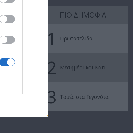
Εύκολα &
Εύκολα &
ΠΙΟ ΔΗΜΟΦΙΛΗ
Σπιτικά επ. 80
Σπιτικά επ. 
1
Πρωτοσέλιδο
2
Μεσημέρι και Κάτι
3
Τομές στα Γεγονότα