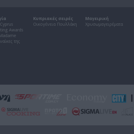
γία
Κυπριακές σειρές
Μαγειρική
Cyprus
Οικογένεια Πουλλάκη
Χρυσωμαγειρέματα
ating Awards
 Madame
ναίκες της