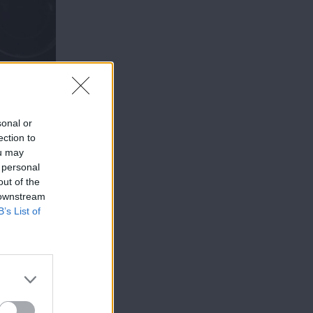
sonal or
ection to
ou may
 personal
out of the
 downstream
B’s List of