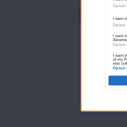
Εύκολα &
Opted 
Σπιτικά επ. 83
(Τελευταίο)
I want t
Opted 
I want 
Advertis
Opted 
I want t
of my P
was col
Opted 