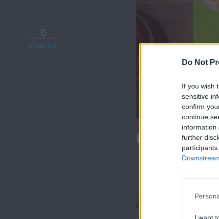
0
shares
Do Not Pr
If you wish 
sensitive in
confirm you
continue se
information 
Εύκολα & Σπ
further disc
participants
Downstream 
Persona
I want t