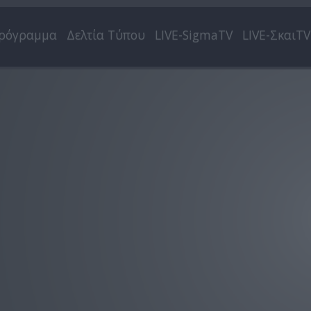
ρόγραμμα
Δελτία Τύπου
LIVE-SigmaTV
LIVE-ΣκαιTV