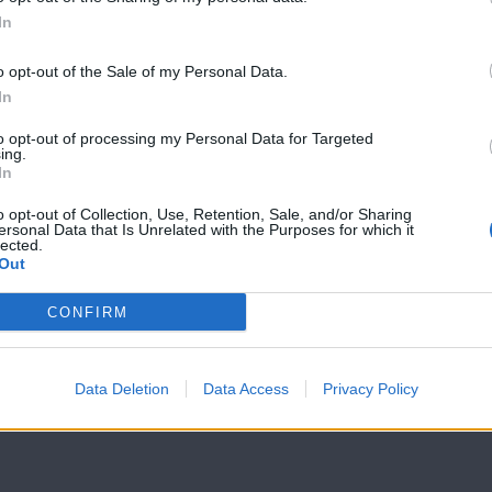
In
Εύκολα &
Εύκολα &
Σπιτικά επ. 82
Σπιτικά επ. 81
o opt-out of the Sale of my Personal Data.
In
to opt-out of processing my Personal Data for Targeted
ing.
In
o opt-out of Collection, Use, Retention, Sale, and/or Sharing
ersonal Data that Is Unrelated with the Purposes for which it
lected.
Out
CONFIRM
Data Deletion
Data Access
Privacy Policy