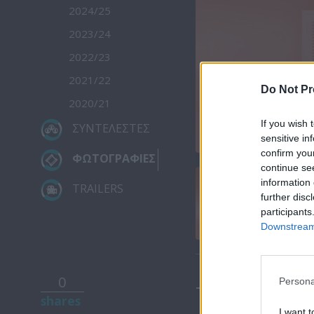
2024/25
2023/24
2022/23
2021/22
Do Not Pr
2020/21
If you wish 
ΣΥΝΤΕΛΕΣΤΕΣ
sensitive in
confirm you
ΦΩΤΟΓΡΑΦΙΕΣ
continue se
information 
TRAILERS
further disc
participants
Downstream 
0
Persona
ΤΕΛΕΥΤΑΙΑ 
shares
I want t