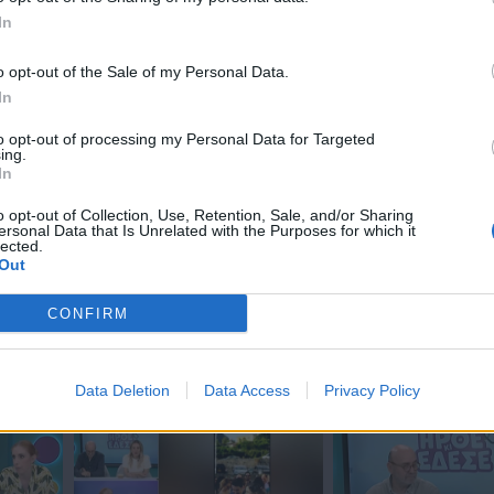
In
o opt-out of the Sale of my Personal Data.
ΗΡΘΑΝ ΚΑΙ
In
ΞΑΝΑΕΔΕΣΑΝ.
to opt-out of processing my Personal Data for Targeted
ing.
In
ντίο, κάνουμε
Πρεμιέρα
o opt-out of Collection, Use, Retention, Sale, and/or Sharing
Ήρθε κι
.
ersonal Data that Is Unrelated with the Purposes for which it
lected.
Έδεσε...
Out
CONFIRM
ΕΠΕΙΣΟΔΙΑ
Data Deletion
Data Access
Privacy Policy