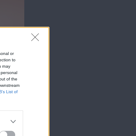
sonal or
ection to
ou may
 personal
out of the
 downstream
B’s List of