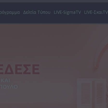
ρόγραμμα
Δελτία Τύπου
LIVE-SigmaTV
LIVE-ΣκαιTV