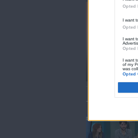
Opted 
I want t
Opted 
I want 
Advertis
Opted 
Δεν λέμε α
I want t
πάσα στο..
of my P
was col
Opted 
ΤΕΛΕΥΤΑΙΑ 