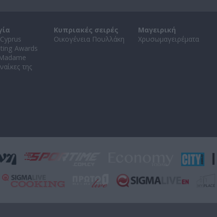
γία
Κυπριακές σειρές
Μαγειρική
Cyprus
Οικογένεια Πουλλάκη
Χρυσωμαγειρέματα
ating Awards
 Madame
ναίκες της