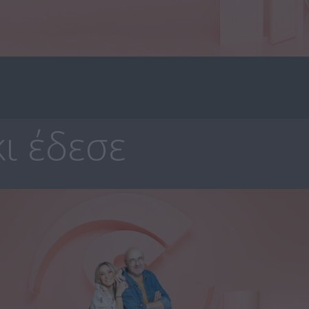
ι έδεσε