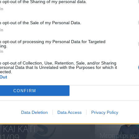
o opt-out of the Sharing of my personal data.
In
Μεσημέρι
Μεσημέρι
o opt-out of the Sale of my Personal Data.
23.08.18
21.08.18
In
to opt-out of processing my Personal Data for Targeted
ing.
In
ΝΕΑ
o opt-out of Collection, Use, Retention, Sale, and/or Sharing
ersonal Data that Is Unrelated with the Purposes for which it
lected.
Out
Πρεμιέρα
CONFIRM
Μεσημέρι
και...
Data Deletion
Data Access
Privacy Policy
ΚΑΙ ΚΑΤΙ
Μεσημέρι και
1/09...