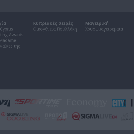
γία
Κυπριακές σειρές
Μαγειρική
Cyprus
Οικογένεια Πουλλάκη
Χρυσωμαγειρέματα
ating Awards
 Madame
ναίκες της