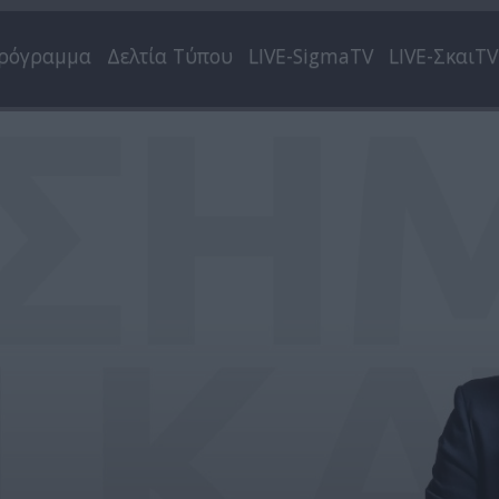
ρόγραμμα
Δελτία Τύπου
LIVE-SigmaTV
LIVE-ΣκαιTV