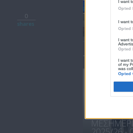
I want t
Opted 
0
Μεσημέρι
I want t
shares
24.08.18
Opted 
I want 
Advertis
Opted 
ΤΕΛΕΥΤΑΙΑ 
I want t
of my P
was col
Opted 
ΜΕΣΗΜΕΡΙ 
2025/26 - 0