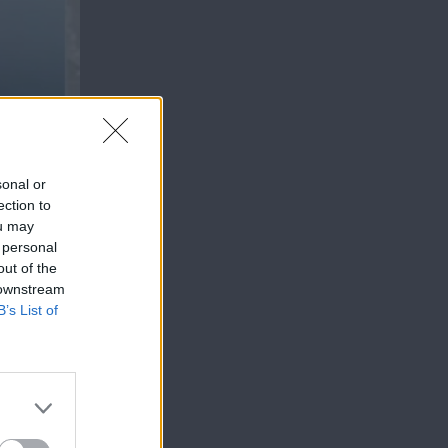
sonal or
ection to
ou may
 personal
out of the
 downstream
B’s List of