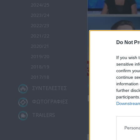
2024/25
2023/24
2022/23
2021/22
Do Not Pr
2020/21
2019/20
If you wish 
sensitive in
2018/19
confirm you
2017/18
continue se
information 
Κατέβασε το
ΣΥΝΤΕΛΕΣΤΕΣ
further disc
Μεσημέρι 22
participants
ΦΩΤΟΓΡΑΦΙΕΣ
Downstream 
TRAILERS
Persona