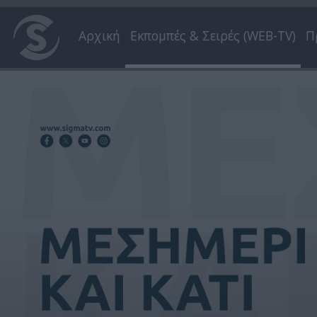
Αρχική
Εκπομπές & Σειρές (WEB-TV)
Π