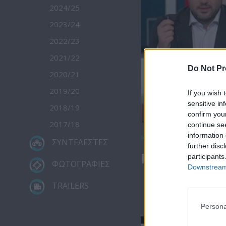
2024/25
2023/24
2022/23
2021/22
Do Not Pr
2020/21
2019/20
If you wish 
sensitive in
2018/19
confirm you
2017/18
continue se
information 
Κατέβασε το
ΣΥΝΤΕΛΕΣΤΕΣ
further disc
Μεσημέρι 26
participants
ΦΩΤΟΓΡΑΦΙΕΣ
Downstream 
TRAILERS
Persona