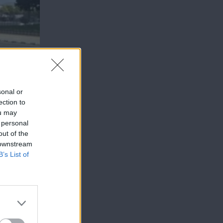
sonal or
ection to
ou may
 personal
out of the
 downstream
B’s List of