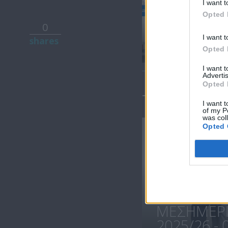
I want t
Opted 
0
Μεσημέρι
I want t
shares
28.07.23
Opted 
I want 
Advertis
Opted 
ΤΕΛΕΥΤΑΙΑ 
I want t
of my P
was col
Opted 
ΜΕΣΗΜΕΡΙ 
2025/26 - 0