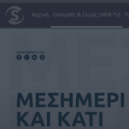
Αρχική
Εκπομπές & Σειρές (WEB-TV)
Π