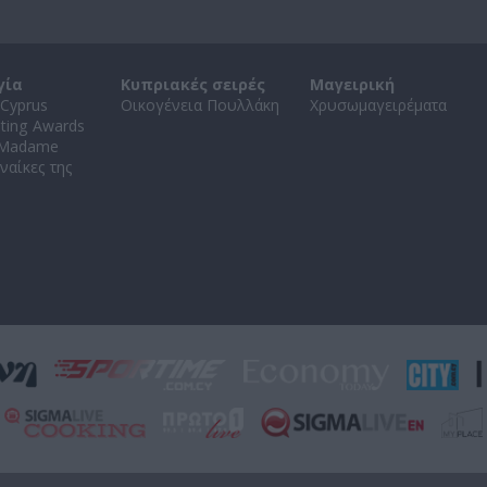
γία
Κυπριακές σειρές
Μαγειρική
Cyprus
Οικογένεια Πουλλάκη
Χρυσωμαγειρέματα
ating Awards
 Madame
ναίκες της