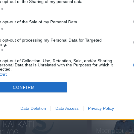
o opt-out of the Sharing of my personal data.
In
Μεσημέρι
Μεσημέρι
o opt-out of the Sale of my Personal Data.
27.07.23
26.07.23
In
to opt-out of processing my Personal Data for Targeted
ing.
In
ΝΕΑ
o opt-out of Collection, Use, Retention, Sale, and/or Sharing
ersonal Data that Is Unrelated with the Purposes for which it
lected.
Out
Πρεμιέρα
CONFIRM
Μεσημέρι
και...
Data Deletion
Data Access
Privacy Policy
ΚΑΙ ΚΑΤΙ
Μεσημέρι και
1/09...