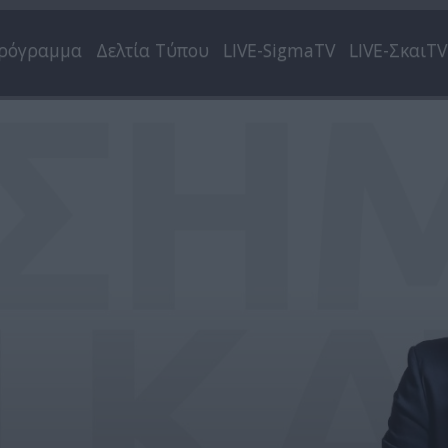
ρόγραμμα
Δελτία Τύπου
LIVE-SigmaTV
LIVE-ΣκαιTV