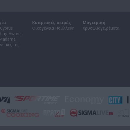
γία
Κυπριακές σειρές
Μαγειρική
Cyprus
Οικογένεια Πουλλάκη
Χρυσωμαγειρέματα
ating Awards
 Madame
ναίκες της