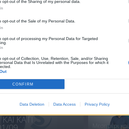
o opt-out of the Sharing of my personal data.
In
Μεσημέρι
Μεσημέρι
o opt-out of the Sale of my Personal Data.
16.07.26
15.07.26
In
to opt-out of processing my Personal Data for Targeted
ing.
In
ΝΕΑ
o opt-out of Collection, Use, Retention, Sale, and/or Sharing
ersonal Data that Is Unrelated with the Purposes for which it
lected.
Out
Πρεμιέρα
CONFIRM
Μεσημέρι
και...
Data Deletion
Data Access
Privacy Policy
ΚΑΙ ΚΑΤΙ
Μεσημέρι και
1/09...