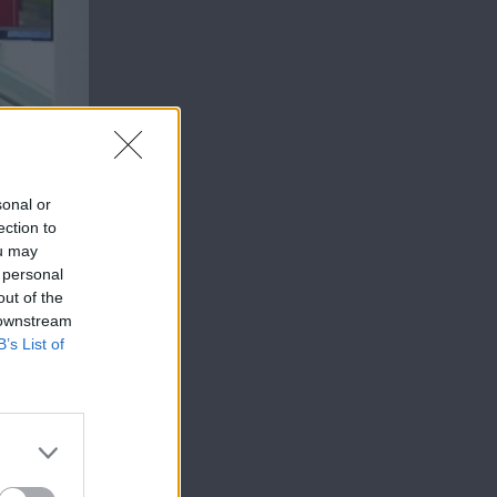
sonal or
ection to
ou may
 personal
out of the
 downstream
B’s List of