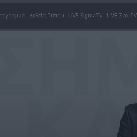
ρόγραμμα
Δελτία Τύπου
LIVE-SigmaTV
LIVE-ΣκαιTV