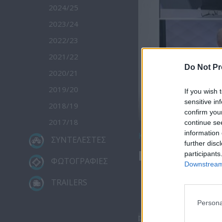
2024/25
2023/24
2022/23
2021/22
Do Not Pr
2020/21
2019/20
If you wish 
sensitive in
2018/19
confirm you
2017/18
continue se
information 
Κατέβασε το
ΣΥΝΤΕΛΕΣΤΕΣ
further disc
Μεσημέρι 05
participants
ΦΩΤΟΓΡΑΦΙΕΣ
Downstream 
TRAILERS
Persona