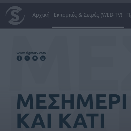
Αρχική
Εκπομπές & Σειρές (WEB-TV)
Π