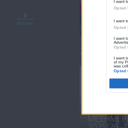
I want t
Opted 
0
Μεσημέρι
I want t
shares
17.07.26
Opted 
I want 
Advertis
Opted 
ΤΕΛΕΥΤΑΙΑ 
I want t
of my P
was col
Opted 
ΜΕΣΗΜΕΡΙ 
2025/26 - 0