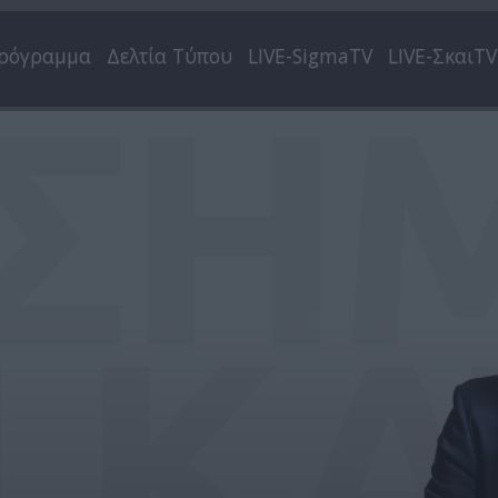
ρόγραμμα
Δελτία Τύπου
LIVE-SigmaTV
LIVE-ΣκαιTV