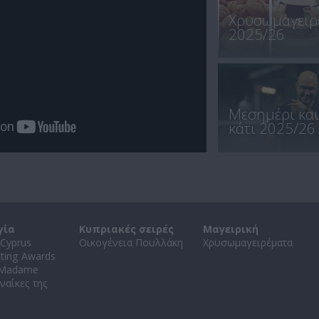
Χρυσωμαγειρ
2025/26
Μεσημέρι και
κάτι 2025/26
γία
Κυπριακές σειρές
Μαγειρική
Cyprus
Οικογένεια Πουλλάκη
Χρυσωμαγειρέματα
ating Awards
 Madame
ναίκες της