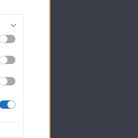
λιτισμό,
 διεθνούς
 θα
ΕΠΟΜΕΝΟ