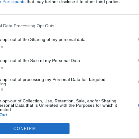
δησεογραφία όλης της ημέρας.
Participants
that may further disclose it to other third parties.
ναλύσεις και ειδικά ένθετα που αφορούν την υγεία, τον πο
ν οικονομία για μια σφαιρική προσέγγιση της τοπικής και
l Data Processing Opt Outs
ημέρωσης, Γεωργία Κωνσταντίνου και Χρήστος Μιχάλαρος,
o opt-out of the Sharing of my personal data.
 μάχη για έγκυρη, γρήγορη και άμεση ενημέρωση.
In
o opt-out of the Sale of my Personal Data.
In
ΜΕΣΗΜΕΡΙ ΚΑΙ ΚΑΤΙ
to opt-out of processing my Personal Data for Targeted
Από τη Δευτέρα 24 Αυγούστου στις 11:00.
ing.
In
o opt-out of Collection, Use, Retention, Sale, and/or Sharing
ersonal Data that Is Unrelated with the Purposes for which it
lected.
Out
CONFIRM