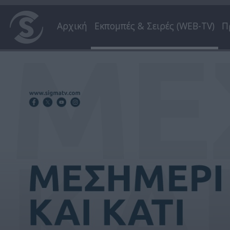
Αρχική
Εκπομπές & Σειρές (WEB-TV)
Π