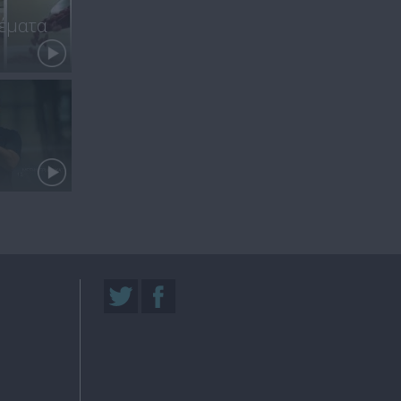
έματα