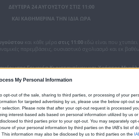
ΔΕΥΤΕΡΑ 24 ΑΥΓΟΥΣΤΟΥ ΣΤΙΣ 11:00
ΚΑΙ ΚΑΘΗΜΕΡΙΝΑ ΤΗΝ ΙΔΙΑ ΩΡΑ
υγούστου
και κάθε μέρα
στις 11:00
εδώ είναι που χτυπάει
ναμικές παρεμβάσεις, ουσιαστικό σχολιασμό και εκ βαθέ
ενημέρωσης Γεωργία Κωνσταντίνου και Χρήστος Μιχάλ
ητικότητα, έντονη άποψη, γνώσεις και πάνω απ’ όλα αγάπη
ocess My Personal Information
 δυναμική πρεμιέρα με θέματα που αφορούν την κοινωνία,
ία και την ενέργεια. Εκτενής ενημέρωση, δελτία ειδήσεων,
τηλεφωνικές παρεμβάσεις και οι πρωταγωνιστές των εξελί
to opt-out of the sale, sharing to third parties, or processing of your per
ιο για να δίνουν τις δικές τους απαντήσεις και τη δική τ
formation for targeted advertising by us, please use the below opt-out s
r selection. Please note that after your opt-out request is processed y
eing interest-based ads based on personal information utilized by us or
ου και ο Χρήστος Μιχάλαρος, μαζί με τη δημοσιογραφική
disclosed to third parties prior to your opt-out. You may separately opt-
 του διαδικτυακού SIGMALIVE, θα σας ενημερώνουν για ό
losure of your personal information by third parties on the IAB’s list of
ο και στον υπόλοιπο κόσμο, μεταφέροντας σας με εγκυρό
. This information may also be disclosed by us to third parties on the
IA