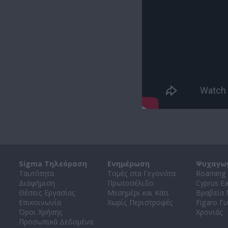
Sigma Τηλεόραση
Ενημέρωση
Ψυχαγω
Ταυτότητα
Τομές στα Γεγονότα
Roaming 
Διαφήμιση
Πρωτοσέλιδο
Cyprus E
Θέσεις Εργασίας
Μεσημέρι και Κάτι
Βραβεία
Επικοινωνία
Χωρίς Περιστροφές
Figaro Γυ
Όροι Χρήσης
Χρονιάς
Προσωπικά Δεδομένα