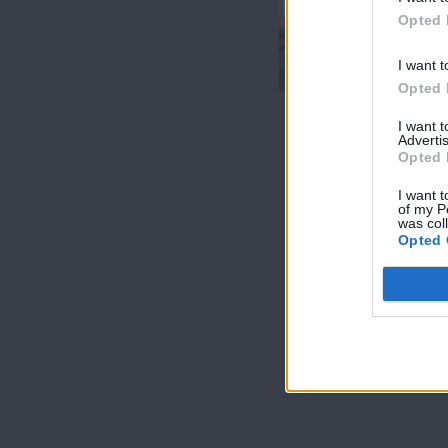
Μίλα μου (1ος
Opted 
κύκλος) επ. 91-
92 (Τελευταίο)
I want t
Opted 
I want 
Advertis
Opted 
I want t
of my P
was col
Opted 