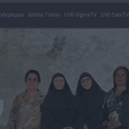
ρόγραμμα
Δελτία Τύπου
LIVE-SigmaTV
LIVE-ΣκαιTV