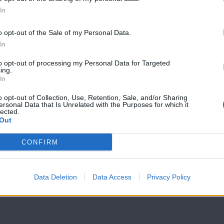
In
Μίλα μου (1ος
Μίλα μου (1ος
κύκλος) επ. 90
κύκλος) επ. 89
o opt-out of the Sale of my Personal Data.
In
to opt-out of processing my Personal Data for Targeted
ing.
In
o opt-out of Collection, Use, Retention, Sale, and/or Sharing
ersonal Data that Is Unrelated with the Purposes for which it
lected.
Out
CONFIRM
Data Deletion
Data Access
Privacy Policy