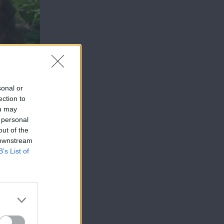
sonal or
ection to
ou may
 personal
out of the
 downstream
B’s List of