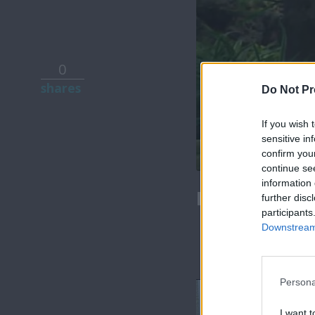
0
shares
Do Not Pr
If you wish 
sensitive in
confirm you
continue se
information 
Μίλα μου (1
further disc
participants
Downstream 
Persona
I want t