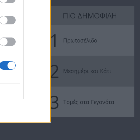
Μίλα μου (1ος
Μίλα μου (1
ΠΙΟ ΔΗΜΟΦΙΛΗ
κύκλος) επ. 88
κύκλος) επ. 
1
Πρωτοσέλιδο
2
Μεσημέρι και Κάτι
3
Τομές στα Γεγονότα