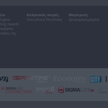
γία
Κυπριακές σειρές
Μαγειρική
Cyprus
Οικογένεια Πουλλάκη
Χρυσωμαγειρέματα
ating Awards
 Madame
ναίκες της