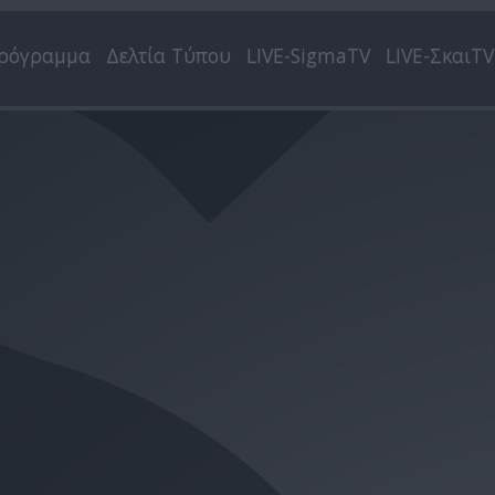
ρόγραμμα
Δελτία Τύπου
LIVE-SigmaTV
LIVE-ΣκαιTV