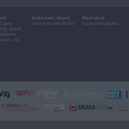
γία
Κυπριακές σειρές
Μαγειρική
Cyprus
Οικογένεια Πουλλάκη
Χρυσωμαγειρέματα
ating Awards
 Madame
ναίκες της