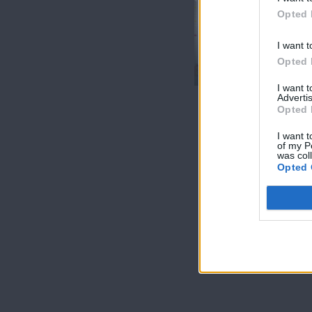
Opted 
Όλα Καλά
I want t
12.07.19
Opted 
(Τελευταίο)
I want 
Advertis
Opted 
I want t
of my P
was col
Opted 