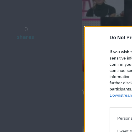
0
shares
Do Not Pr
If you wish 
sensitive in
confirm you
continue se
information 
Κατέβασε το
further disc
participants
Όλα Καλά 14
Downstream 
Persona
I want t