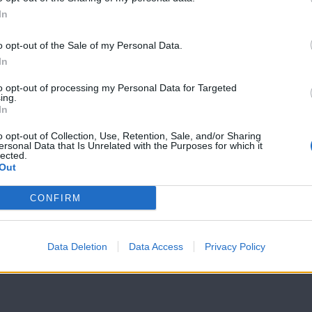
In
o opt-out of the Sale of my Personal Data.
Όλα Καλά
Όλα Καλά
In
11.07.19
10.07.19
to opt-out of processing my Personal Data for Targeted
ing.
In
o opt-out of Collection, Use, Retention, Sale, and/or Sharing
ersonal Data that Is Unrelated with the Purposes for which it
lected.
Out
CONFIRM
Data Deletion
Data Access
Privacy Policy