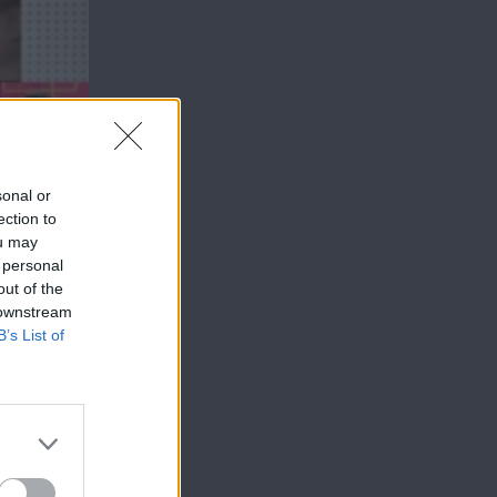
sonal or
ection to
ou may
 personal
out of the
 downstream
B’s List of