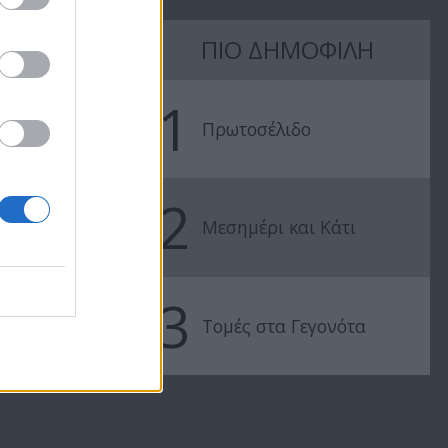
ΠΙΟ ΔΗΜΟΦΙΛΗ
Όλα Καλά
Όλα Καλά
09.07.19
08.07.19
1
Πρωτοσέλιδο
2
Μεσημέρι και Κάτι
3
Τομές στα Γεγονότα