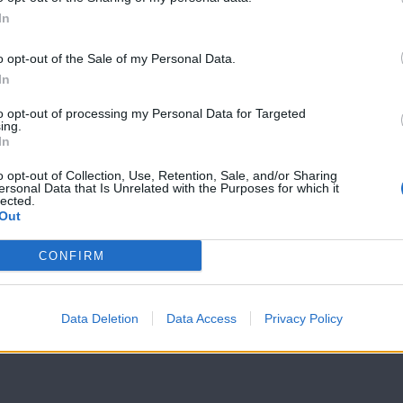
In
o opt-out of the Sale of my Personal Data.
Όλα Καλά
Όλα Καλά
In
12.03.20
11.03.20
to opt-out of processing my Personal Data for Targeted
ing.
In
o opt-out of Collection, Use, Retention, Sale, and/or Sharing
ersonal Data that Is Unrelated with the Purposes for which it
lected.
Out
CONFIRM
Data Deletion
Data Access
Privacy Policy