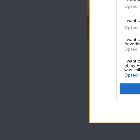
Opted 
I want t
Όλα Καλά
Opted 
13.03.20
I want 
Advertis
Opted 
I want t
of my P
was col
Opted 