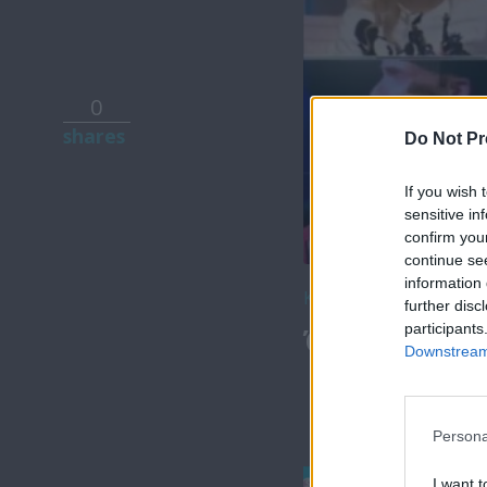
0
shares
Do Not Pr
If you wish 
sensitive in
confirm you
continue se
information 
Κατέβασε το
further disc
participants
Όλα Καλά 21
Downstream 
Persona
I want t