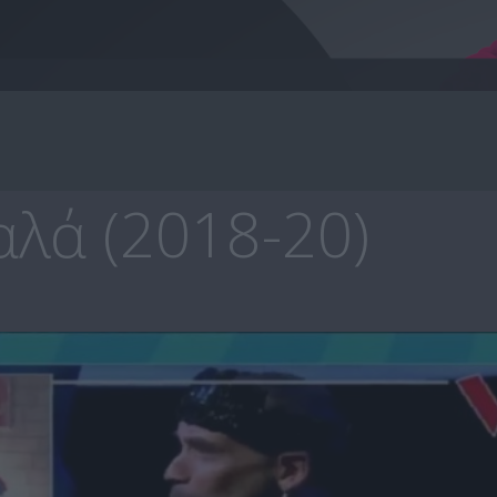
λά (2018-20)