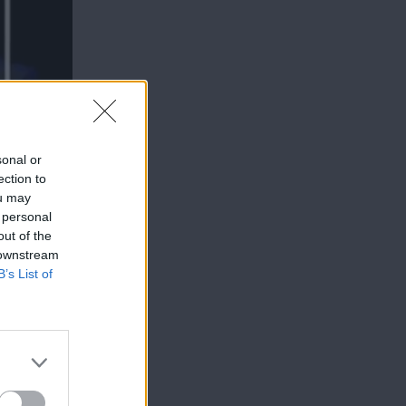
sonal or
ection to
ou may
 personal
out of the
 downstream
B’s List of