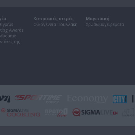
γία
Κυπριακές σειρές
Μαγειρική
Cyprus
Οικογένεια Πουλλάκη
Χρυσωμαγειρέματα
ating Awards
 Madame
ναίκες της