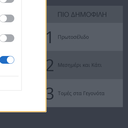
ΠΙΟ ΔΗΜΟΦΙΛΗ
Όλα Καλά
Όλα Καλά
10.03.20
09.03.20
1
Πρωτοσέλιδο
2
Μεσημέρι και Κάτι
3
Τομές στα Γεγονότα