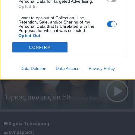
Personal Data for Targeted Advertising.
Opted In
Όρκος σιωπής επ.59
I want to opt-out of Collection, Use,
Retention, Sale, and/or Sharing of my
Personal Data that Is Unrelated with the
Purposes for which it was collected.
Opted Out
CONFIRM
Data Deletion
Data Access
Privacy Policy
Όρκος σιωπής επ.58
Sigma Τηλεόραση
Ενημέρωση