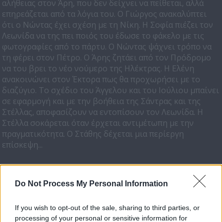
αλήθειας στον Άρη, που δεν δείχνει να πείθεται, αλλά
επηρεάζεται από τα λόγια του. Ο Γιώργος ανακαλύπτει
ότι ο Νώντας έχει σχέση με τη Νίκη. Η Σοφία πιέζει τον
Λεωνίδα να της πει ποιός του έδωσε το φάκελο με τις
φωτογραφίες από το πάρτυ. Ο Νώντας ψάχνει τρόπο να
τη φέρει στον Πέτρο. Ο Άρης ζητάει από τον Πρόδρομο
να του βρει το νέο νούμερο της Ηλέκτρας. Η Ελένη
ανακοινώνει στον Έκτορα πως θα προχωρήσει με το
διαζύγιο. Το σχέδιο του Άγγελου και του Ιούλιου μπαίνει
σε εφαρμογή και με την βοήθεια της Σάντρας και της
Στέλλας, αποφασίζουν να εντοπίσουν τον Λεωνίδα. Η
Στέλλα σοκάρεται όταν έρχεται αντιμέτωπη με την
πραγματικότητα. Ο Στάθης δέχεται μια περίεργη
επίσκεψη...
Do Not Process My Personal Information
If you wish to opt-out of the sale, sharing to third parties, or
processing of your personal or sensitive information for