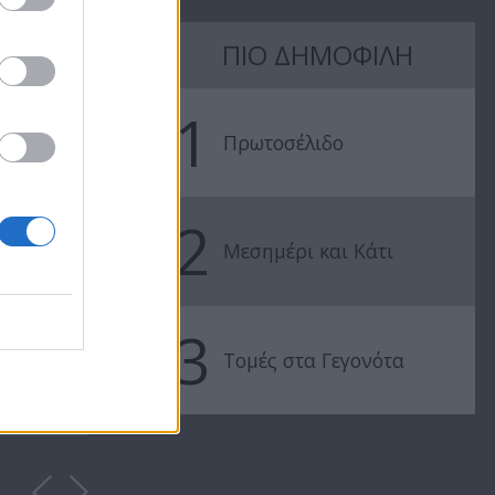
ΠΙΟ ΔΗΜΟΦΙΛΗ
1
Πρωτοσέλιδο
2
Μεσημέρι και Κάτι
3
Τομές στα Γεγονότα