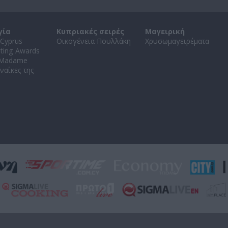
γία
Κυπριακές σειρές
Μαγειρική
Cyprus
Οικογένεια Πουλλάκη
Χρυσωμαγειρέματα
ating Awards
 Madame
ναίκες της