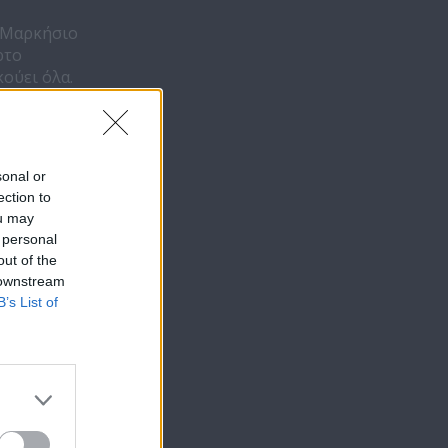
ν Μαρκήσιο
ρτο
κούει όλα.
ά του
τάν
. Τελικά,
 η Πέπα
sonal or
ατάει στο
ection to
ou may
 personal
out of the
 downstream
B’s List of
ς
Το μυστικό της
Το μυστικό 
ας
παλιάς γέφυρας
παλιάς γέφυ
επ.62
επ.61