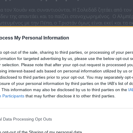
ια τον Χουάν και συναντιούνται. Η Σολεδάδ ζητάει από το
 δεν της απαντάει και το παίζει στενοχωρημένος. Ο Αλμπέ
ωτευμένος με την Πέπα, ο Τριστάν όμως είναι εκεί και τα α
κα ζητάει από τον Ιππόλυτο να τη φωτογραφίσει, ενώ μετ
ωρό της Ανγκούστιας είναι σε κρίσιμη κατάσταση κι ο Τρισ
ocess My Personal Information
ι η Πέπα. Η Ανγκούστιας κι ο Τριστάν τσακώνονται άσχημα
ει η Πέπα. Όμως η Φελίσα εκμεταλλεύεται μια στιγμή που
to opt-out of the sale, sharing to third parties, or processing of your per
κακό στο μωρό. Ο Ραϊμούντο, αφού βλέπει ότι κανένας δεν π
formation for targeted advertising by us, please use the below opt-out s
ει στο εργοστάσιο να γιορτάσει με τον γιο του.
r selection. Please note that after your opt-out request is processed y
eing interest-based ads based on personal information utilized by us or
disclosed to third parties prior to your opt-out. You may separately opt-
losure of your personal information by third parties on the IAB’s list of
. This information may also be disclosed by us to third parties on the
IA
Participants
that may further disclose it to other third parties.
Το μυστικό της
Το μυστικό τη
l Data Processing Opt Outs
παλιάς γέφυρας
παλιάς γέφυρ
επ.64
επ.63
o opt-out of the Sharing of my personal data.