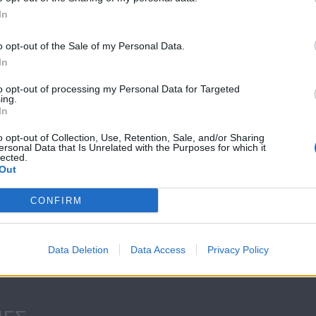
In
o opt-out of the Sale of my Personal Data.
ΝΕΑ
In
to opt-out of processing my Personal Data for Targeted
ing.
In
«Το Μυστικό
o opt-out of Collection, Use, Retention, Sale, and/or Sharing
της Παλιάς...
ersonal Data that Is Unrelated with the Purposes for which it
lected.
Out
CONFIRM
ς της
 σειράς...
Data Deletion
Data Access
Privacy Policy