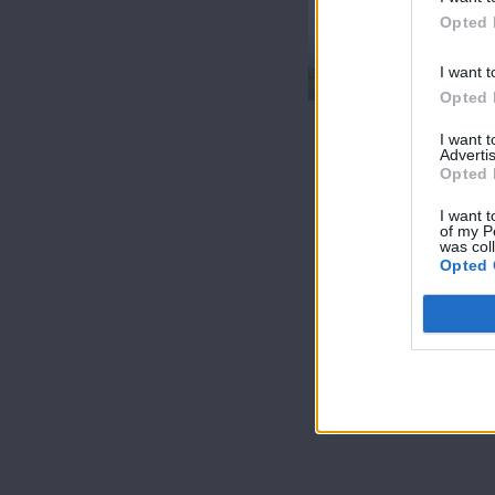
Opted 
Πάμε Ευρώπη
εκ.23
I want t
Opted 
I want 
Advertis
Opted 
I want t
of my P
was col
Opted 