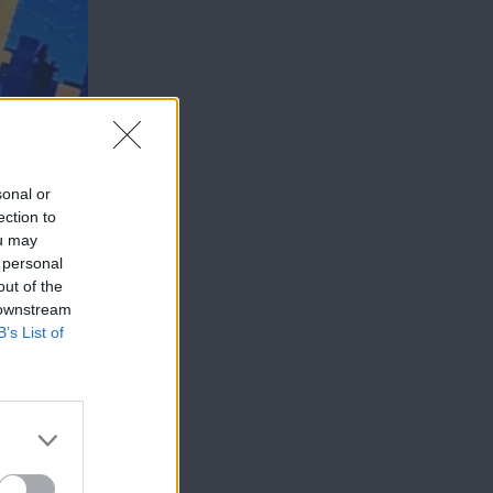
sonal or
ection to
ou may
 personal
out of the
 downstream
B’s List of