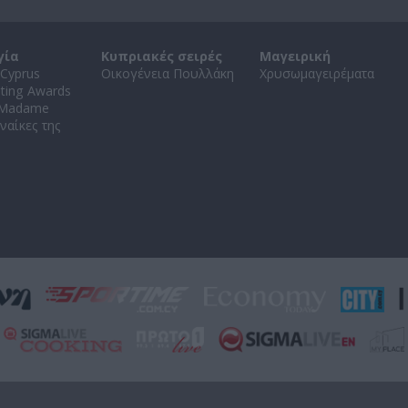
γία
Κυπριακές σειρές
Μαγειρική
Cyprus
Οικογένεια Πουλλάκη
Χρυσωμαγειρέματα
ating Awards
 Madame
ναίκες της