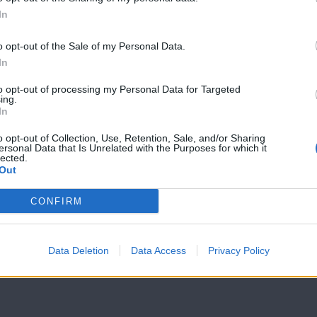
In
Πάμε Ευρώπη
Πάμε Ευρώπη
εκ.22
εκ.21
o opt-out of the Sale of my Personal Data.
In
to opt-out of processing my Personal Data for Targeted
ing.
In
o opt-out of Collection, Use, Retention, Sale, and/or Sharing
ersonal Data that Is Unrelated with the Purposes for which it
lected.
Out
CONFIRM
Data Deletion
Data Access
Privacy Policy