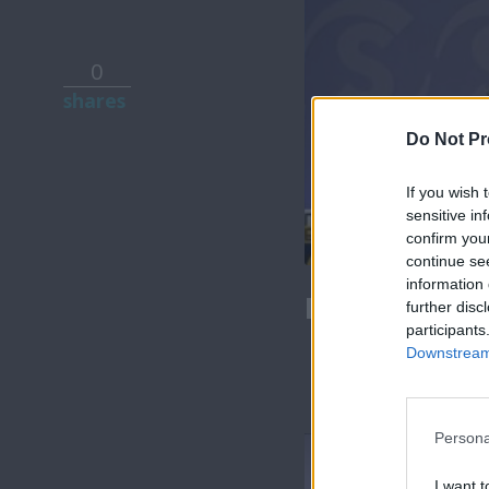
0
shares
Do Not Pr
If you wish 
sensitive in
confirm you
continue se
information 
Πάμε Ευρώπ
further disc
participants
Downstream 
Persona
I want t