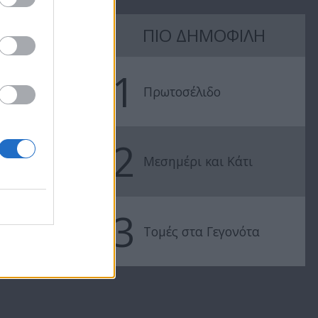
Πάμε Ευρώπη
Πάμε Ευρώπ
ΠΙΟ ΔΗΜΟΦΙΛΗ
εκ.20
εκ.19
1
Πρωτοσέλιδο
2
Μεσημέρι και Κάτι
3
Τομές στα Γεγονότα