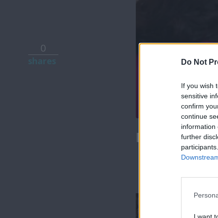
0
shares
Do Not Pr
If you wish 
sensitive in
confirm you
continue se
information 
Η Πεθερά επ
further disc
participants
Downstream 
Persona
I want t