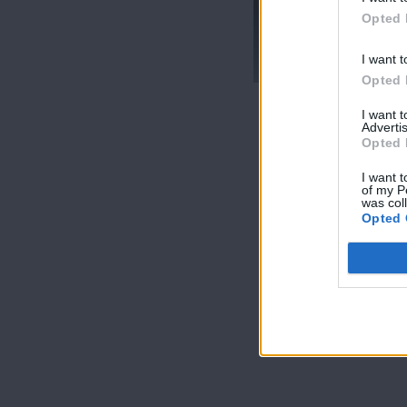
Opted 
Η Πεθερά επ. 60
Τελευταίο
I want t
Opted 
I want 
Advertis
Opted 
I want t
of my P
was col
Opted 