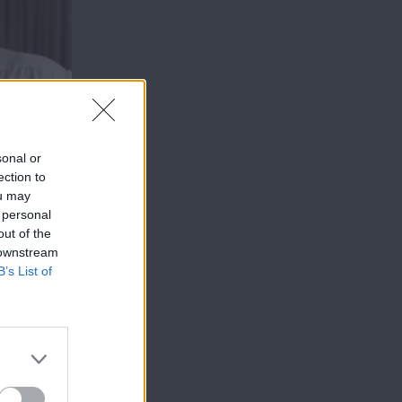
sonal or
ection to
ou may
 personal
out of the
 downstream
B’s List of