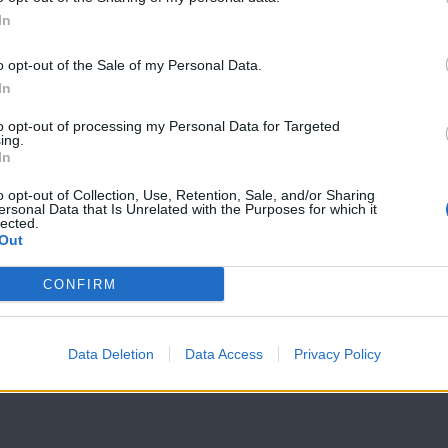
In
Η Πεθερά επ. 59
Η Πεθερά επ. 
o opt-out of the Sale of my Personal Data.
In
to opt-out of processing my Personal Data for Targeted
ing.
In
o opt-out of Collection, Use, Retention, Sale, and/or Sharing
ersonal Data that Is Unrelated with the Purposes for which it
lected.
Out
CONFIRM
Data Deletion
Data Access
Privacy Policy