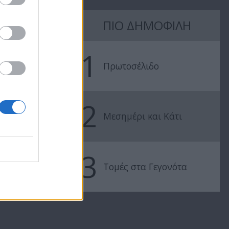
ΠΙΟ ΔΗΜΟΦΙΛΗ
58
Η Πεθερά επ. 57
Η Πεθερά επ.
1
Πρωτοσέλιδο
2
Μεσημέρι και Κάτι
3
Τομές στα Γεγονότα