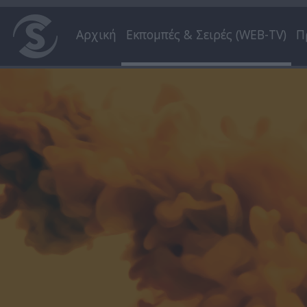
Αρχική
Εκπομπές & Σειρές (WEB-TV)
Π