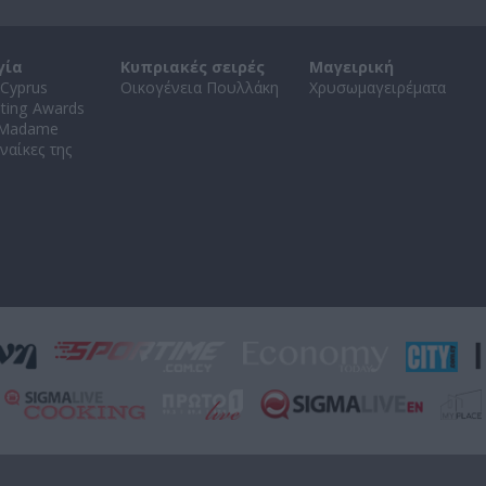
γία
Κυπριακές σειρές
Μαγειρική
Cyprus
Οικογένεια Πουλλάκη
Χρυσωμαγειρέματα
ating Awards
 Madame
ναίκες της