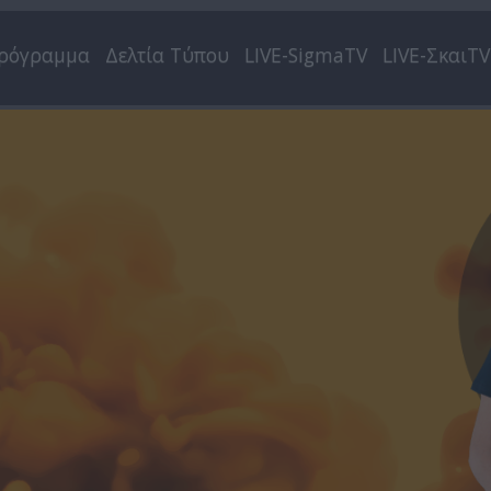
ρόγραμμα
Δελτία Τύπου
LIVE-SigmaTV
LIVE-ΣκαιTV