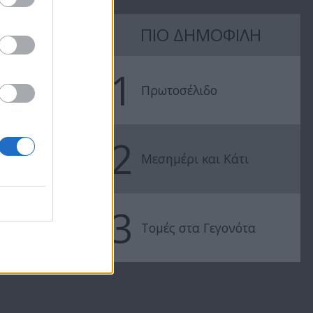
Summer
Summer
ΠΙΟ ΔΗΜΟΦΙΛΗ
17.08.20
07.08.20
1
Πρωτοσέλιδο
2
Μεσημέρι και Κάτι
3
Τομές στα Γεγονότα