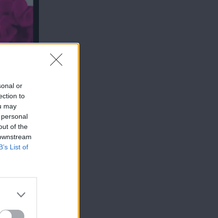
sonal or
ection to
ou may
 personal
out of the
 downstream
B’s List of