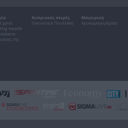
γία
Κυπριακές σειρές
Μαγειρική
Cyprus
Οικογένεια Πουλλάκη
Χρυσωμαγειρέματα
ating Awards
 Madame
ναίκες της