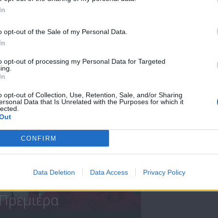
In
Summer
Summer
19.08.20
18.08.20
o opt-out of the Sale of my Personal Data.
In
to opt-out of processing my Personal Data for Targeted
ing.
ΝΕΑ
In
o opt-out of Collection, Use, Retention, Sale, and/or Sharing
ersonal Data that Is Unrelated with the Purposes for which it
lected.
Out
CONFIRM
Data Deletion
Data Access
Privacy Policy
Πρεμιέρα