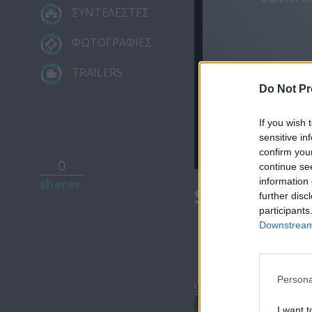
ΣΥΝΤΕΛΕΣΤΕΣ
ΦΩΤΟΓΡΑΦΙΕΣ
TRAILERS
Do Not Pr
If you wish 
sensitive in
confirm you
00:00
0
continue se
information 
shares
Summer 20.
further disc
participants
Downstream 
Persona
I want t