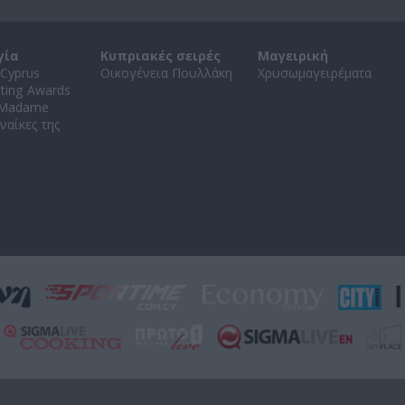
γία
Κυπριακές σειρές
Μαγειρική
Cyprus
Οικογένεια Πουλλάκη
Χρυσωμαγειρέματα
ating Awards
 Madame
ναίκες της