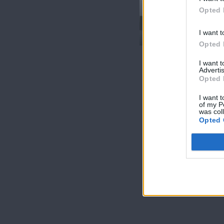
Γειτόνοι (5ος
Opted 
κύκλος) Επ.15
Τελευταίο
I want t
Opted 
I want 
Advertis
Opted 
I want t
of my P
was col
Opted 