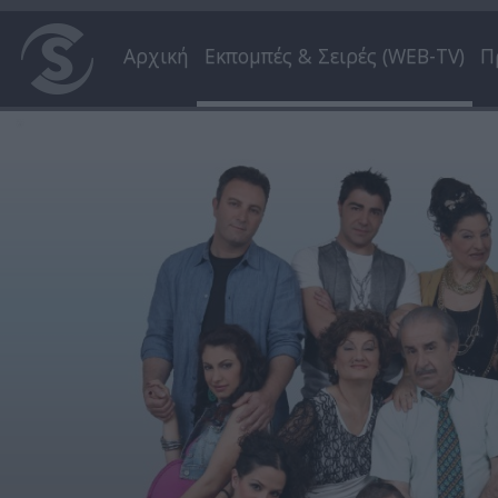
Αρχική
Εκπομπές & Σειρές (WEB-TV)
Π