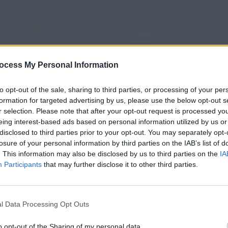
ocess My Personal Information
to opt-out of the sale, sharing to third parties, or processing of your per
formation for targeted advertising by us, please use the below opt-out s
r selection. Please note that after your opt-out request is processed y
eing interest-based ads based on personal information utilized by us or
disclosed to third parties prior to your opt-out. You may separately opt-
τόνοι (5ος κύκλος) Επ.09
losure of your personal information by third parties on the IAB’s list of
. This information may also be disclosed by us to third parties on the
IA
Participants
that may further disclose it to other third parties.
l Data Processing Opt Outs
o opt-out of the Sharing of my personal data.