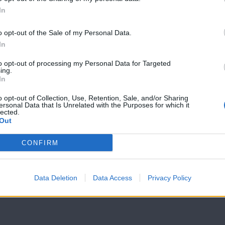
Βουράτε
Βουράτε
In
Γειτόνοι (5ος
Γειτόνοι (5ος
κύκλος) Επ.14
κύκλος) Επ.13
o opt-out of the Sale of my Personal Data.
In
to opt-out of processing my Personal Data for Targeted
ing.
In
o opt-out of Collection, Use, Retention, Sale, and/or Sharing
ersonal Data that Is Unrelated with the Purposes for which it
lected.
Out
CONFIRM
Data Deletion
Data Access
Privacy Policy