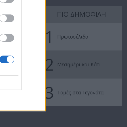
Βουράτε
Βουράτε
Γειτόνοι (5ος
Γειτόνοι (5ο
ΠΙΟ ΔΗΜΟΦΙΛΗ
κύκλος) Επ.12
κύκλος) Επ.1
1
Πρωτοσέλιδο
2
Μεσημέρι και Κάτι
3
Τομές στα Γεγονότα