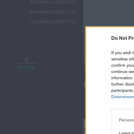
3ος Κύκλος (2003-04)
2ος Κύκλος (2002-03)
1ος Κύκλος (2001-02)
Do Not Pr
If you wish 
0
sensitive in
confirm you
shares
continue se
information 
Βουράτε Γει
further disc
participants
Downstream 
Persona
Βουράτε
I want t