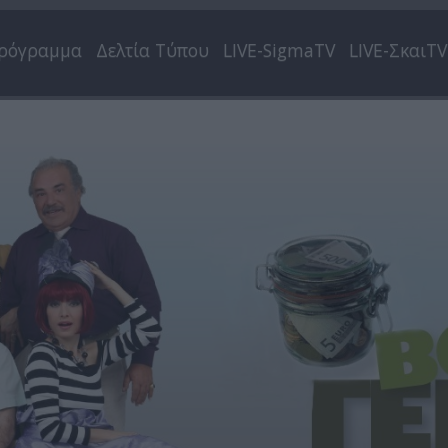
ρόγραμμα
Δελτία Τύπου
LIVE-SigmaTV
LIVE-ΣκαιTV