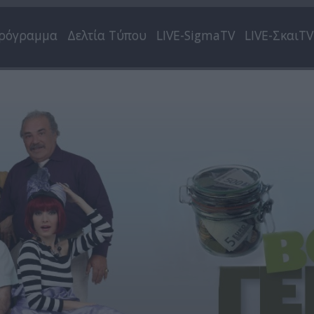
ρόγραμμα
Δελτία Τύπου
LIVE-SigmaTV
LIVE-ΣκαιTV