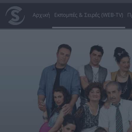
Αρχική
Εκπομπές & Σειρές (WEB-TV)
Π