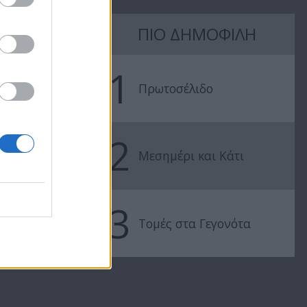
Βουράτε
Βουράτε
Γειτόνοι (1ος
Γειτόνοι (1ο
ΠΙΟ ΔΗΜΟΦΙΛΗ
5
κύκλος) Επ.104
κύκλος) Επ.1
1
Πρωτοσέλιδο
2
Μεσημέρι και Κάτι
3
Τομές στα Γεγονότα