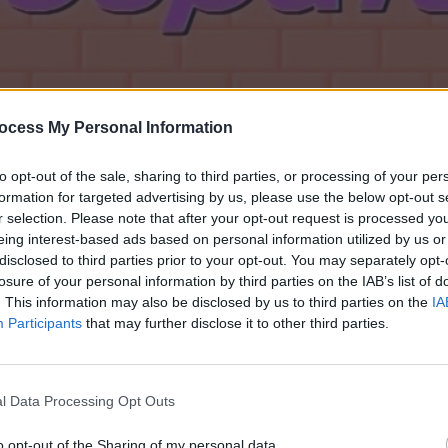
ocess My Personal Information
to opt-out of the sale, sharing to third parties, or processing of your per
formation for targeted advertising by us, please use the below opt-out s
r selection. Please note that after your opt-out request is processed y
eing interest-based ads based on personal information utilized by us or
disclosed to third parties prior to your opt-out. You may separately opt-
τόνοι (1ος κύκλος) Επ.55
losure of your personal information by third parties on the IAB’s list of
. This information may also be disclosed by us to third parties on the
IA
Participants
that may further disclose it to other third parties.
l Data Processing Opt Outs
o opt-out of the Sharing of my personal data.