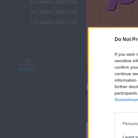
3ος Κύκλος (2003-04)
2ος Κύκλος (2002-03)
1ος Κύκλος (2001-02)
Do Not Pr
If you wish 
0
sensitive in
confirm you
shares
continue se
information 
Βουράτε Γει
further disc
participants
Downstream 
Persona
Βουράτε
I want t