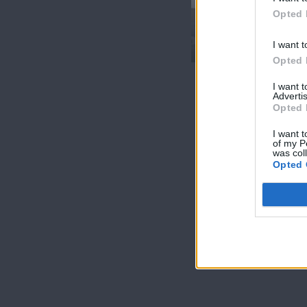
Γειτόνοι (1ος
Opted 
κύκλος) Επ.107
Τελευταίο
I want t
Opted 
I want 
Advertis
Opted 
I want t
of my P
was col
Opted 