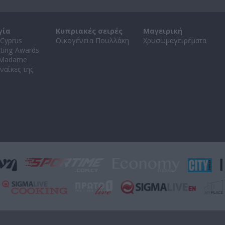
γία
Κυπριακές σειρές
Μαγειρική
Cyprus
Οικογένεια Πουλλάκη
Χρυσωμαγειρέματα
ating Awards
 Madame
ναίκες της