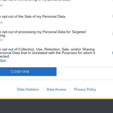
Βουράτε
Βουράτε
In
Γειτόνοι (1ος
Γειτόνοι (1ος
κύκλος) Επ.106
κύκλος) Επ.10
o opt-out of the Sale of my Personal Data.
In
to opt-out of processing my Personal Data for Targeted
ing.
In
o opt-out of Collection, Use, Retention, Sale, and/or Sharing
ersonal Data that Is Unrelated with the Purposes for which it
lected.
Out
CONFIRM
Data Deletion
Data Access
Privacy Policy