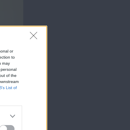
sonal or
ection to
ou may
 personal
out of the
 downstream
B’s List of
διαφορές
την
. Ο
ρει μια
νας για να