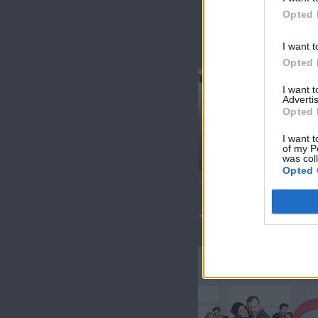
Opted 
I want t
Opted 
I want 
Advertis
Opted 
Βρέχει έρωτα
I want t
επ.25
of my P
was col
Opted 
ΤΕΛΕΥΤΑΙΑ 