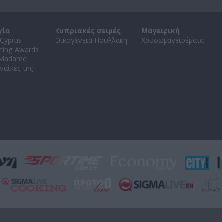
γία
Κυπριακές σειρές
Μαγειρική
Cyprus
Οικογένεια Πουλλάκη
Χρυσωμαγειρέματα
ating Awards
 Madame
ναίκες της