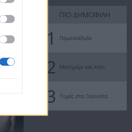
ΠΙΟ ΔΗΜΟΦΙΛΗ
1
Πρωτοσέλιδο
Βρέχει έρωτα
Βρέχει έρωτ
2
επ.21
επ.20
Μεσημέρι και Κάτι
3
Τομές στα Γεγονότα
.