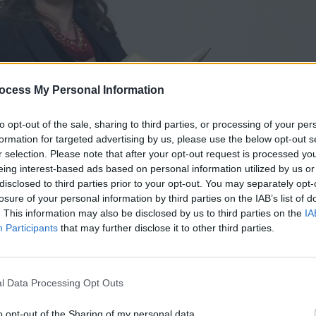
ocess My Personal Information
to opt-out of the sale, sharing to third parties, or processing of your per
formation for targeted advertising by us, please use the below opt-out s
r selection. Please note that after your opt-out request is processed y
eing interest-based ads based on personal information utilized by us or
disclosed to third parties prior to your opt-out. You may separately opt-
α επ.22
losure of your personal information by third parties on the IAB’s list of
. This information may also be disclosed by us to third parties on the
IA
Participants
that may further disclose it to other third parties.
Κωστή να βρει δουλειά. Ξαναβγαίνουν στην επιφάνεια οι 
υ Χάμπου. Η Στέλλα παρεξηγεί τον Αχμέτ και πιστεύει ότι 
νει ραντεβού με τον πατέρα μιας μαθήτριάς της τον Γιάννη
να διεκδικήσει δυναμικά την Μαρία. Ο Πάμπος του προσφέ
l Data Processing Opt Outs
φιγένεια αποφασίζει να κάνει τραπέζι στους γονείς της Έλε
 για το γάμο.
o opt-out of the Sharing of my personal data.