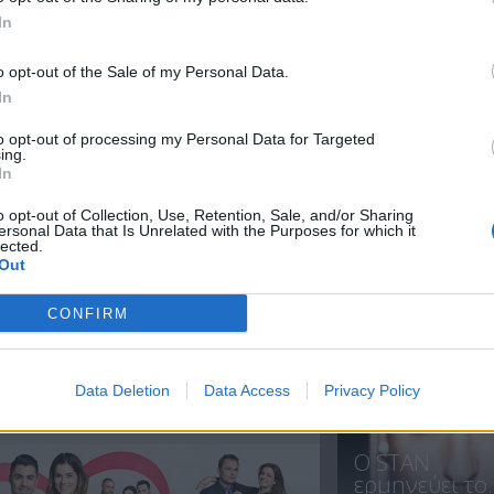
In
o opt-out of the Sale of my Personal Data.
In
to opt-out of processing my Personal Data for Targeted
ing.
In
Βρέχει έρωτα
Βρέχει έρωτα
o opt-out of Collection, Use, Retention, Sale, and/or Sharing
επ.24
επ.23
ersonal Data that Is Unrelated with the Purposes for which it
lected.
Out
CONFIRM
ΝΕΑ
Data Deletion
Data Access
Privacy Policy
Ο STAN
ερμηνεύει το..