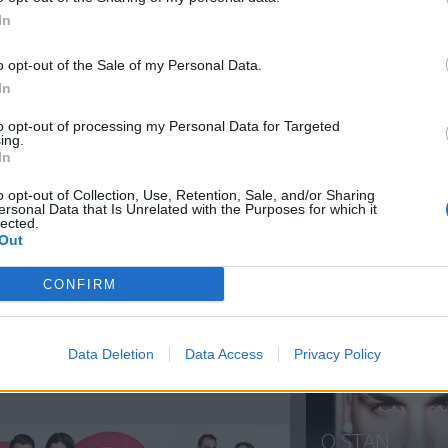
μαθαίνει ότι ο Λεωνίδας και η Αλεξάνδρα είναι μαζί και ζ
In
o opt-out of the Sale of my Personal Data.
In
to opt-out of processing my Personal Data for Targeted
ing.
In
o opt-out of Collection, Use, Retention, Sale, and/or Sharing
Βρέχει έρωτα
Βρέχει έρωτα
ersonal Data that Is Unrelated with the Purposes for which it
lected.
επ.24
επ.22
Out
CONFIRM
ΝΕΑ
Data Deletion
Data Access
Privacy Policy
Ο STAN