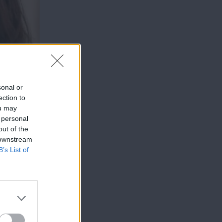
sonal or
ection to
ou may
 personal
out of the
 downstream
B’s List of
αι να
και τις
ε
 κράμα
ν πύργο