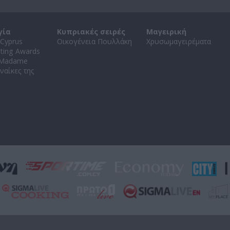
γία
Κυπριακές σειρές
Μαγειρική
Cyprus
Οικογένεια Πουλλάκη
Χρυσωμαγειρέματα
ating Awards
 Madame
ναίκες της