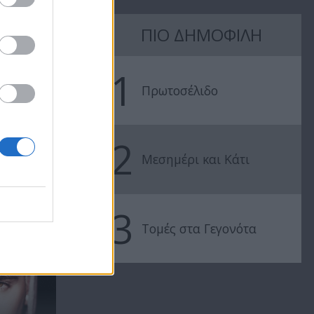
ηλεύει.
ΠΙΟ ΔΗΜΟΦΙΛΗ
1
Πρωτοσέλιδο
2
Βρέχει έρωτα
Βρέχει έρωτ
Μεσημέρι και Κάτι
επ.21
επ.20
3
Τομές στα Γεγονότα