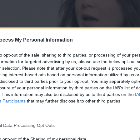
ocess My Personal Information
to opt-out of the sale, sharing to third parties, or processing of your per
formation for targeted advertising by us, please use the below opt-out s
r selection. Please note that after your opt-out request is processed y
eing interest-based ads based on personal information utilized by us or
disclosed to third parties prior to your opt-out. You may separately opt-
α επ.23
losure of your personal information by third parties on the IAB’s list of
. This information may also be disclosed by us to third parties on the
IA
Participants
that may further disclose it to other third parties.
ώτο υπέρηχο και τον δείχνουν στους γονείς. Ο Άρης δέχετ
ολογίας του Πανεπιστημίου, για τον διαδικτυακό bulling 
ψυχισμό. Η υφηγήτρια που τον καλεί είναι πολύ όμορφη μ
ι η Αλεξάνδρα και να απορρίψει την πρόταση του Άρη να
l Data Processing Opt Outs
άρι. Η Βουλίτσα δέχεται πάρα πολλές παραγγελίες για την
 διαδικτυακά. Η Αλεξάνδρα φεύγει με τον Λεωνίδα για το
o opt-out of the Sharing of my personal data.