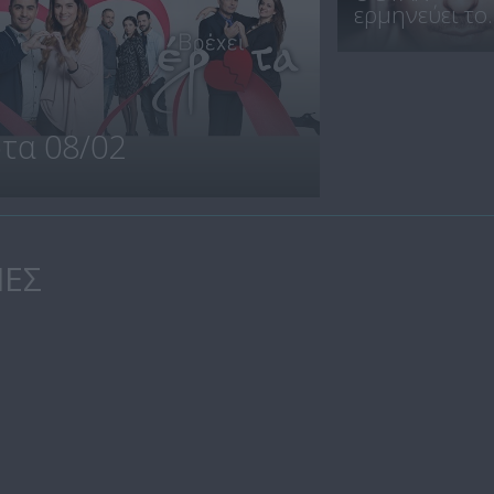
ερμηνεύει το..
ωτα 08/02
ΙΕΣ