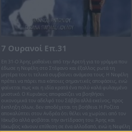
7 Ουρανοί Επ.31
Επ 31-Ο Άρης μαθαίνει από την Αρετή για το γράμμα που
έδωσε η Νεφέλη στο Στέφανο και έξαλλος ρωτά τη
μητέρα του τι τελικά συμβαίνει ανάμεσα τους. Η Νεφέλη
πρέπει να πάρει πια κάποιες σημαντικές αποφάσεις, ενώ
φαίνεται πως και η ιδία κρατά ένα πολύ καλά φυλαγμένο
μυστικό. Ο Κυριάκος αποφασίζει να βοηθήσει
οικονομικά τον αδελφό του Σάββα αλλά εκείνος, προς
έκπληξη όλων, δεν αποδέχεται τη βοήθεια. Η Ροζίτα
αποκαλύπτει στον Ανδρέα ότι θέλει να χωρίσει από τον
Ιάκωβο αλλά φοβάται την αντίδραση του. Άρης και
Ιάκωβος κάνουν επίθεση σε ένα αλλοδαπό, ενώ η Νεφέλη