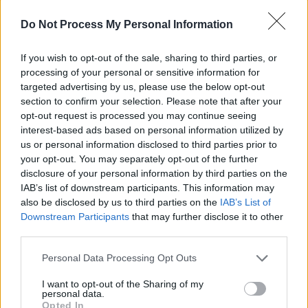
υποβάλλει παραίτηση. Η Αναστασία λέει στην Αλεξάνδρα
πως αυτά που της αποκάλυψε δε γίνεται να μείνουν
Do Not Process My Personal Information
κρυφά και πως ο Πανικός έχει δικαίωμα να μάθει την
αλήθεια, όσο φοβερή κι αν είναι!
If you wish to opt-out of the sale, sharing to third parties, or
processing of your personal or sensitive information for
targeted advertising by us, please use the below opt-out
section to confirm your selection. Please note that after your
opt-out request is processed you may continue seeing
interest-based ads based on personal information utilized by
us or personal information disclosed to third parties prior to
your opt-out. You may separately opt-out of the further
disclosure of your personal information by third parties on the
IAB’s list of downstream participants. This information may
also be disclosed by us to third parties on the
IAB’s List of
Downstream Participants
that may further disclose it to other
third parties.
Personal Data Processing Opt Outs
7 Ουρανοί Επ.180 Τελευταίο
I want to opt-out of the Sharing of my
personal data.
Opted In