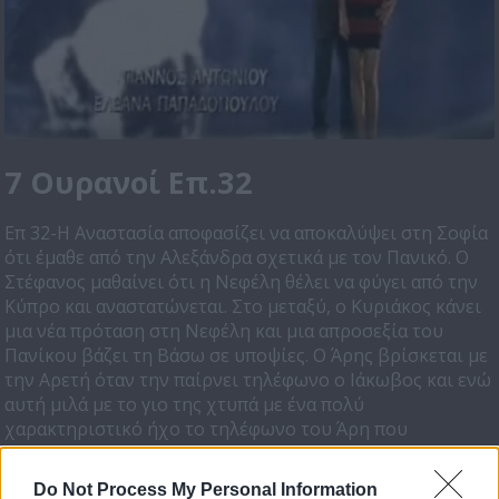
7 Ουρανοί Επ.32
Επ 32-Η Αναστασία αποφασίζει να αποκαλύψει στη Σοφία
ότι έμαθε από την Αλεξάνδρα σχετικά με τον Πανικό. O
Στέφανος μαθαίνει ότι η Νεφέλη θέλει να φύγει από την
Κύπρο και αναστατώνεται. Στο μεταξύ, ο Κυριάκος κάνει
μια νέα πρόταση στη Νεφέλη και μια απροσεξία του
Πανίκου βάζει τη Βάσω σε υποψίες. Ο Άρης βρίσκεται με
την Αρετή όταν την παίρνει τηλέφωνο ο Ιάκωβος και ενώ
αυτή μιλά με το γιο της χτυπά με ένα πολύ
χαρακτηριστικό ήχο το τηλέφωνο του Άρη που
βρίσκεται δίπλα της, κάτι που τους κάνει να παγώσουν
από αγωνία!
Do Not Process My Personal Information