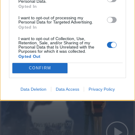
Personal Data.
Opted In
I want to opt-out of processing my
Personal Data for Targeted Advertising.
Opted In
I want to opt-out of Collection, Use,
Retention, Sale, and/or Sharing of my
Personal Data that Is Unrelated with the
7 Ουρανοί Επ.179
Purposes for which it was collected.
Opted Out
CONFIRM
Data Deletion
Data Access
Privacy Policy