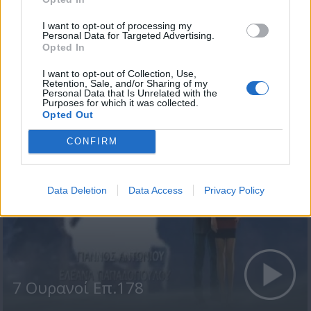
I want to opt-out of processing my
Personal Data for Targeted Advertising.
Opted In
I want to opt-out of Collection, Use,
7 Ουρανοί Επ.179
Retention, Sale, and/or Sharing of my
Personal Data that Is Unrelated with the
Purposes for which it was collected.
Opted Out
CONFIRM
Data Deletion
Data Access
Privacy Policy
7 Ουρανοί Επ.178