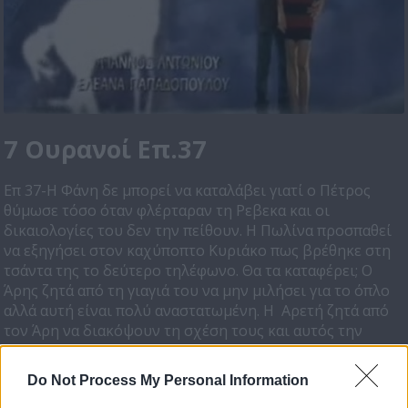
7 Ουρανοί Επ.37
Επ 37-Η Φάνη δε μπορεί να καταλάβει γιατί ο Πέτρος
θύμωσε τόσο όταν φλέρταραν τη Ρεβεκα και οι
δικαιολογίες του δεν την πείθουν. Η Πωλίνα προσπαθεί
να εξηγήσει στον καχύποπτο Κυριάκο πως βρέθηκε στη
τσάντα της το δεύτερο τηλέφωνο. Θα τα καταφέρει; Ο
Άρης ζητά από τη γιαγιά του να μην μιλήσει για το όπλο
αλλά αυτή είναι πολύ αναστατωμένη. Η Αρετή ζητά από
τον Άρη να διακόψουν τη σχέση τους και αυτός την
απειλεί πως θα τα πει όλα στον Στέφανο!
Do Not Process My Personal Information