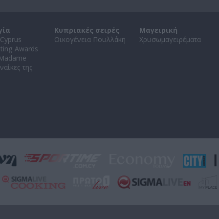
γία
Κυπριακές σειρές
Μαγειρική
Cyprus
Οικογένεια Πουλλάκη
Χρυσωμαγειρέματα
ating Awards
 Madame
ναίκες της