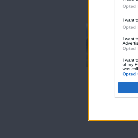
Opted 
I want t
Opted 
I want 
7 Ουρανοί
Advertis
Opted 
Επ.180
Τελευταίο
I want t
of my P
was col
Opted 