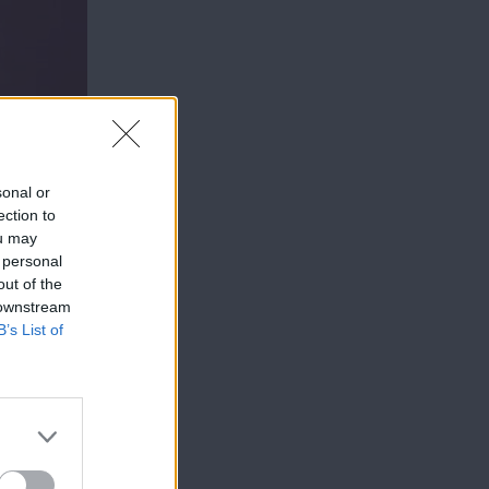
sonal or
ection to
ou may
 personal
out of the
 downstream
B’s List of
νει αυτό
που θα
εφανου
ει τον