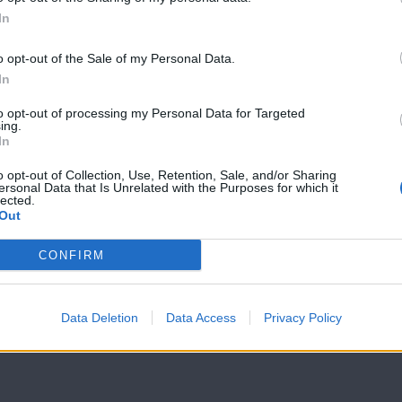
In
o opt-out of the Sale of my Personal Data.
In
to opt-out of processing my Personal Data for Targeted
ing.
In
7 Ουρανοί
7 Ουρανοί
Επ.179
Επ.178
o opt-out of Collection, Use, Retention, Sale, and/or Sharing
ersonal Data that Is Unrelated with the Purposes for which it
lected.
Out
CONFIRM
Data Deletion
Data Access
Privacy Policy