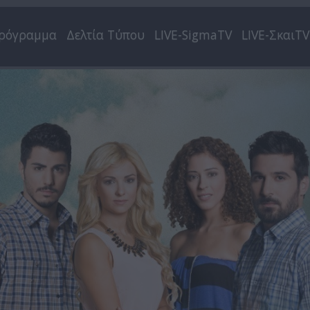
ρόγραμμα
Δελτία Τύπου
LIVE-SigmaTV
LIVE-ΣκαιTV