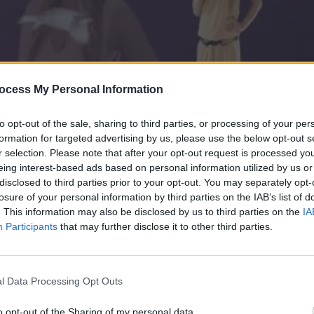
ocess My Personal Information
to opt-out of the sale, sharing to third parties, or processing of your per
formation for targeted advertising by us, please use the below opt-out s
r selection. Please note that after your opt-out request is processed y
eing interest-based ads based on personal information utilized by us or
disclosed to third parties prior to your opt-out. You may separately opt-
π.52
losure of your personal information by third parties on the IAB’s list of
. This information may also be disclosed by us to third parties on the
IA
Participants
that may further disclose it to other third parties.
βιασμό προσπαθεί ο Πέτρος να αναγκάσει τη Ρεβέκα να κά
ς στέλνει μια ανθοδέσμη για την Αρετή στο γραφείο, κάτι 
εξηγήσεις! Μια συνάντηση μεταξύ της Νεφέλης και του Στ
 της Αναστασιας. Στη συνεχεια παραδεχεται κάτι που φέρν
l Data Processing Opt Outs
τά στο μεγαλύτερο δίλημμα της ζωής του!
o opt-out of the Sharing of my personal data.