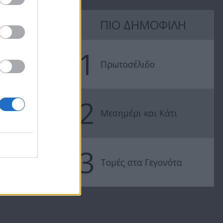
ΠΙΟ ΔΗΜΟΦΙΛΗ
1
Πρωτοσέλιδο
7 Ουρανοί
7 Ουρανοί
Επ.177
Επ.176
2
Μεσημέρι και Κάτι
3
Τομές στα Γεγονότα