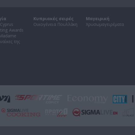
γία
Κυπριακές σειρές
Μαγειρική
Cyprus
Οικογένεια Πουλλάκη
Χρυσωμαγειρέματα
ating Awards
 Madame
ναίκες της