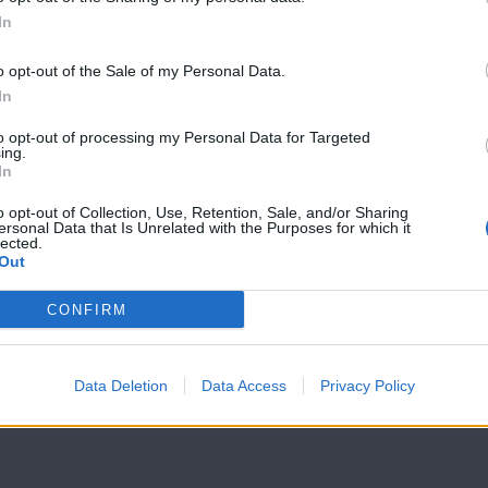
Σε Φόντο
Σε Φόντο
In
Κόκκινο Δ'
Κόκκινο Δ'
(2011-12) Επ.198
(2011-12) Επ.1
o opt-out of the Sale of my Personal Data.
In
to opt-out of processing my Personal Data for Targeted
ing.
In
o opt-out of Collection, Use, Retention, Sale, and/or Sharing
ersonal Data that Is Unrelated with the Purposes for which it
lected.
Out
CONFIRM
Data Deletion
Data Access
Privacy Policy