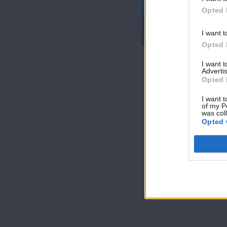
Κόκκινο Δ'
Opted 
(2011-12) Επ.199
Τελευταίο
I want t
Opted 
I want 
Advertis
Opted 
I want t
of my P
was col
Opted 