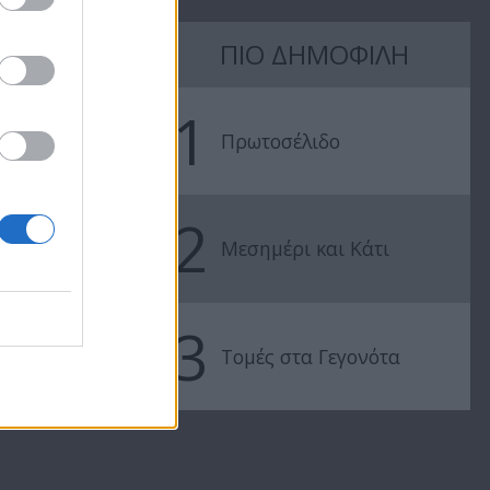
Σε Φόντο
Σε Φόντο
Κόκκινο Δ'
Κόκκινο Δ'
ΠΙΟ ΔΗΜΟΦΙΛΗ
97
(2011-12) Επ.196
(2011-12) Επ.
1
Πρωτοσέλιδο
2
Μεσημέρι και Κάτι
3
Τομές στα Γεγονότα