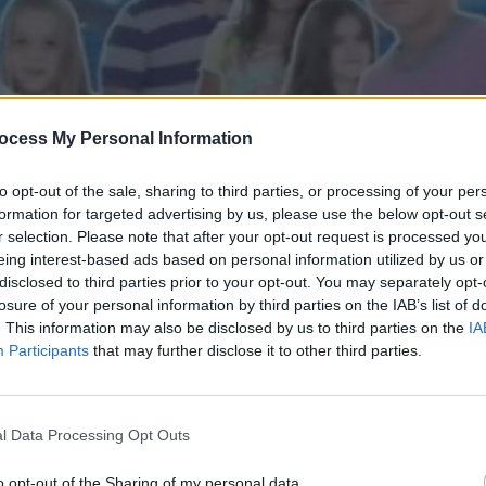
ocess My Personal Information
to opt-out of the sale, sharing to third parties, or processing of your per
formation for targeted advertising by us, please use the below opt-out s
r selection. Please note that after your opt-out request is processed y
eing interest-based ads based on personal information utilized by us or
disclosed to third parties prior to your opt-out. You may separately opt-
κινο Δ' (2011-12) Επ.147
losure of your personal information by third parties on the IAB’s list of
. This information may also be disclosed by us to third parties on the
IA
Participants
that may further disclose it to other third parties.
l Data Processing Opt Outs
o opt-out of the Sharing of my personal data.