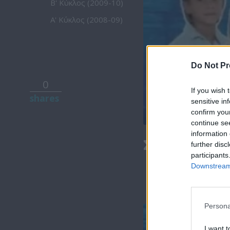
Β' Κύκλος (2009-10)
Α' Κύκλος (2008-09)
Do Not Pr
0
If you wish 
shares
sensitive in
confirm you
continue se
information 
Σε Φόντο Κόκ
further disc
participants
Downstream 
Persona
Σε Φόντο
I want t