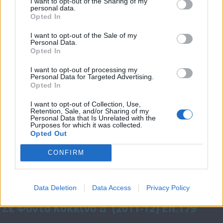
I want to opt-out of the Sharing of my
personal data.
Opted In
Σε Φόντο Κόκκινο Δ' (2011-12) Επ.180
I want to opt-out of the Sale of my
Personal Data.
Opted In
I want to opt-out of processing my
Personal Data for Targeted Advertising.
Opted In
I want to opt-out of Collection, Use,
Retention, Sale, and/or Sharing of my
Personal Data that Is Unrelated with the
Purposes for which it was collected.
Opted Out
CONFIRM
Data Deletion
Data Access
Privacy Policy
Σε Φόντο Κόκκινο Δ' (2011-12) Επ.179