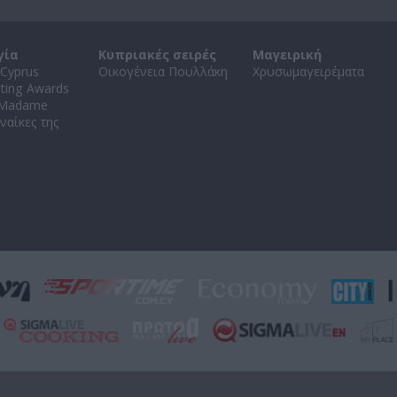
γία
Κυπριακές σειρές
Μαγειρική
Cyprus
Οικογένεια Πουλλάκη
Χρυσωμαγειρέματα
ating Awards
 Madame
ναίκες της