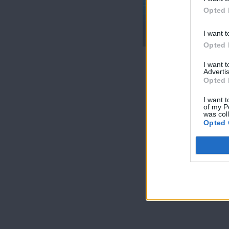
Κόκκινο Δ'
Opted 
(2011-12) Επ.199
Τελευταίο
I want t
Opted 
I want 
Advertis
Opted 
I want t
of my P
was col
Opted 