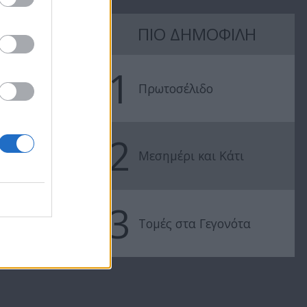
Σε Φόντο
Σε Φόντο
Κόκκινο Δ'
Κόκκινο Δ'
ΠΙΟ ΔΗΜΟΦΙΛΗ
97
(2011-12) Επ.196
(2011-12) Επ.
1
Πρωτοσέλιδο
2
Μεσημέρι και Κάτι
3
Τομές στα Γεγονότα