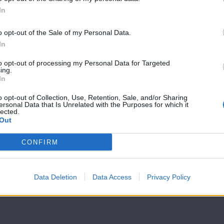
Σε Φόντο
Σε Φόντο
In
Κόκκινο Δ'
Κόκκινο Δ'
(2011-12) Επ.198
(2011-12) Επ.1
o opt-out of the Sale of my Personal Data.
In
to opt-out of processing my Personal Data for Targeted
ing.
In
o opt-out of Collection, Use, Retention, Sale, and/or Sharing
ersonal Data that Is Unrelated with the Purposes for which it
lected.
Out
CONFIRM
Data Deletion
Data Access
Privacy Policy