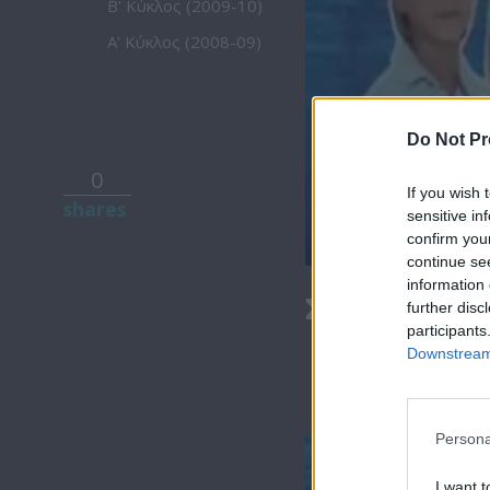
Β' Κύκλος (2009-10)
Α' Κύκλος (2008-09)
Do Not Pr
0
If you wish 
shares
sensitive in
confirm you
continue se
information 
Σε Φόντο Κόκ
further disc
participants
Downstream 
Persona
Σε Φόντο
I want t