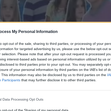
ocess My Personal Information
to opt-out of the sale, sharing to third parties, or processing of your per
formation for targeted advertising by us, please use the below opt-out s
r selection. Please note that after your opt-out request is processed y
eing interest-based ads based on personal information utilized by us or
disclosed to third parties prior to your opt-out. You may separately opt-
κινο Δ' (2011-12) Επ.157
losure of your personal information by third parties on the IAB’s list of
. This information may also be disclosed by us to third parties on the
IA
Participants
that may further disclose it to other third parties.
l Data Processing Opt Outs
o opt-out of the Sharing of my personal data.