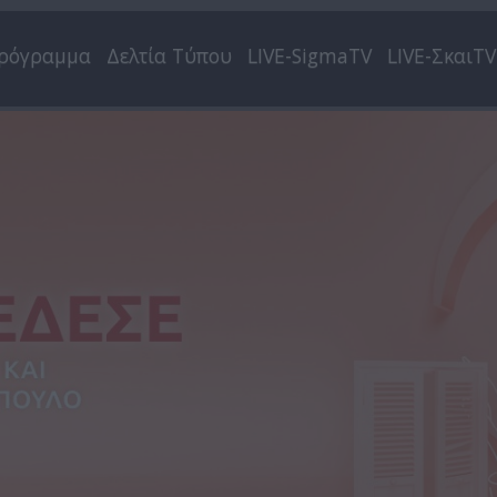
ρόγραμμα
Δελτία Τύπου
LIVE-SigmaTV
LIVE-ΣκαιTV