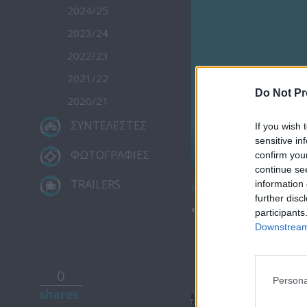
2024/25
2023/24
2022/23
2021/22
Do Not Pr
2020/21
ΣΥΝΤΕΛΕΣΤΕΣ
If you wish 
sensitive in
ΦΩΤΟΓΡΑΦΙΕΣ
confirm you
continue se
TRAILERS
information 
Κατέβασε το
further disc
Ήρθε κι έδε
participants
Downstream 
0
Persona
shares