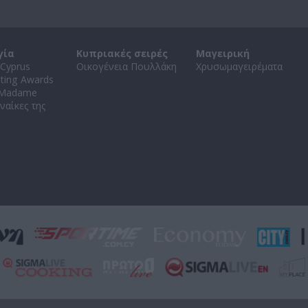
γία
Κυπριακές σειρές
Μαγειρική
Cyprus
Οικογένεια Πουλλάκη
Χρυσωμαγειρέματα
ating Awards
 Madame
ναίκες της