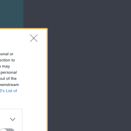
sonal or
ection to
ou may
 personal
out of the
 downstream
B’s List of