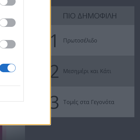
ΠΙΟ ΔΗΜΟΦΙΛΗ
Ήρθε κι έδεσε
Ήρθε κι έδεσ
13.07.21
12.07.21
1
Πρωτοσέλιδο
2
Μεσημέρι και Κάτι
3
..
Τομές στα Γεγονότα
Ήρθε κι έδεσε 2023/24