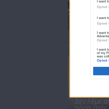
I want t
Opted 
Ήρθε κι έδεσε
I want t
16.07.21
Opted 
I want 
Advertis
Opted 
ΤΕΛΕΥΤΑΙΑ 
I want t
of my P
was col
Opted 
Δεν λέμε α
πάσα στο..