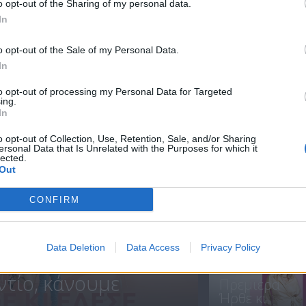
o opt-out of the Sharing of my personal data.
In
Ήρθε κι έδεσε
Ήρθε κι έδεσε
o opt-out of the Sale of my Personal Data.
15.07.21
14.07.21
In
to opt-out of processing my Personal Data for Targeted
ing.
In
ΝΕΑ
o opt-out of Collection, Use, Retention, Sale, and/or Sharing
ersonal Data that Is Unrelated with the Purposes for which it
lected.
Out
CONFIRM
ΗΡΘΑΝ ΚΑΙ
ΞΑΝΑΕΔΕΣΑΝ.
Data Deletion
Data Access
Privacy Policy
ντίο, κάνουμε
Πρεμιέρα
Ήρθε κι
.