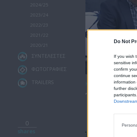
2024/25
2023/24
2022/23
2021/22
Do Not Pr
2020/21
ΣΥΝΤΕΛΕΣΤΕΣ
If you wish 
sensitive in
ΦΩΤΟΓΡΑΦΙΕΣ
confirm you
continue se
TRAILERS
information 
Κατέβασε το
further disc
Ήρθε κι έδε
participants
Downstream 
0
Persona
shares