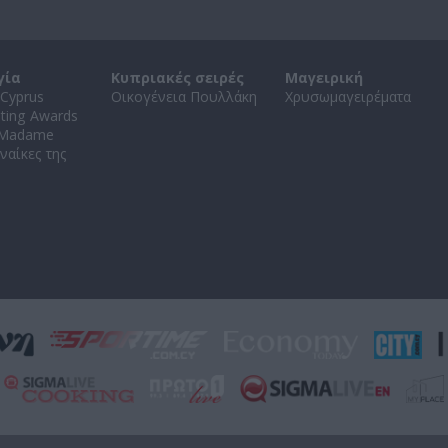
γία
Κυπριακές σειρές
Μαγειρική
Cyprus
Οικογένεια Πουλλάκη
Χρυσωμαγειρέματα
ating Awards
 Madame
ναίκες της