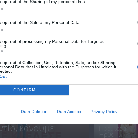
o opt-out of the Sharing of my personal data.
In
Ήρθε κι έδεσε
Ήρθε κι έδεσε
o opt-out of the Sale of my Personal Data.
15.07.21
14.07.21
In
to opt-out of processing my Personal Data for Targeted
ing.
In
ΝΕΑ
o opt-out of Collection, Use, Retention, Sale, and/or Sharing
ersonal Data that Is Unrelated with the Purposes for which it
lected.
Out
CONFIRM
ΗΡΘΑΝ ΚΑΙ
ΞΑΝΑΕΔΕΣΑΝ.
Data Deletion
Data Access
Privacy Policy
ντίο, κάνουμε
Πρεμιέρα
Ήρθε κι
.