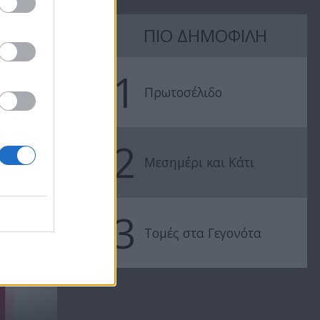
ΠΙΟ ΔΗΜΟΦΙΛΗ
Ήρθε κι έδεσε
Ήρθε κι έδεσ
13.07.21
12.07.21
1
Πρωτοσέλιδο
2
Μεσημέρι και Κάτι
3
..
Τομές στα Γεγονότα
Ήρθε κι έδεσε 2023/24