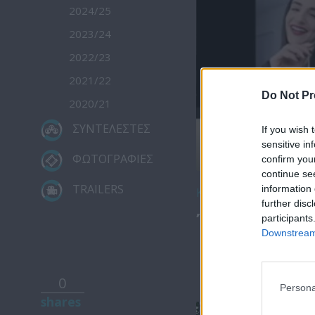
2024/25
2023/24
2022/23
2021/22
Do Not Pr
2020/21
ΣΥΝΤΕΛΕΣΤΕΣ
If you wish 
sensitive in
ΦΩΤΟΓΡΑΦΙΕΣ
confirm you
continue se
TRAILERS
information 
Κατέβασε το
further disc
Ήρθε κι έδε
participants
Downstream 
0
Persona
shares