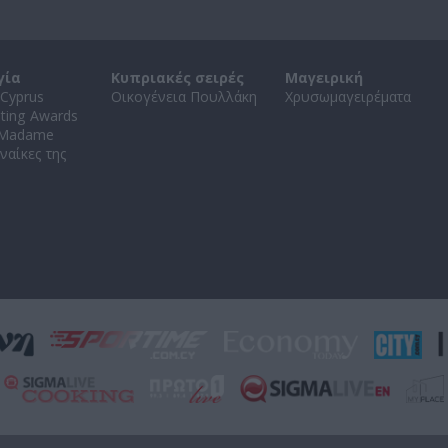
γία
Κυπριακές σειρές
Μαγειρική
Cyprus
Οικογένεια Πουλλάκη
Χρυσωμαγειρέματα
ating Awards
 Madame
ναίκες της