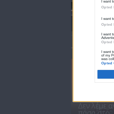
I want t
Opted 
Ήρθε κι έδεσε
I want t
16.07.21
Opted 
I want 
Advertis
Opted 
ΤΕΛΕΥΤΑΙΑ 
I want t
of my P
was col
Opted 
Δεν λέμε α
πάσα στο..