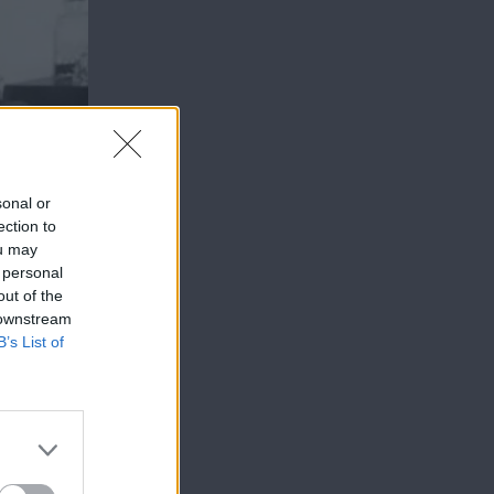
sonal or
ection to
ou may
 personal
out of the
 downstream
B’s List of