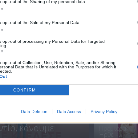
o opt-out of the Sharing of my personal data.
In
Ήρθε κι έδεσε
Ήρθε κι έδεσε
o opt-out of the Sale of my Personal Data.
15.07.21
14.07.21
In
to opt-out of processing my Personal Data for Targeted
ing.
In
ΝΕΑ
o opt-out of Collection, Use, Retention, Sale, and/or Sharing
ersonal Data that Is Unrelated with the Purposes for which it
lected.
Out
CONFIRM
ΗΡΘΑΝ ΚΑΙ
ΞΑΝΑΕΔΕΣΑΝ.
Data Deletion
Data Access
Privacy Policy
ντίο, κάνουμε
Πρεμιέρα
Ήρθε κι
.