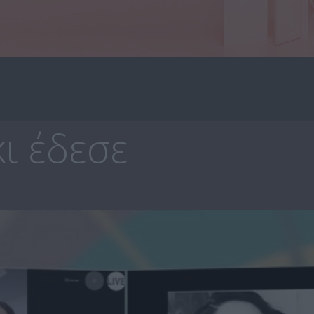
ι έδεσε