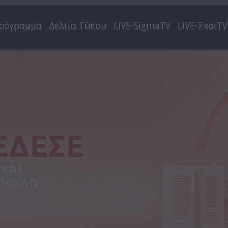
ρόγραμμα
Δελτία Τύπου
LIVE-SigmaTV
LIVE-ΣκαιTV