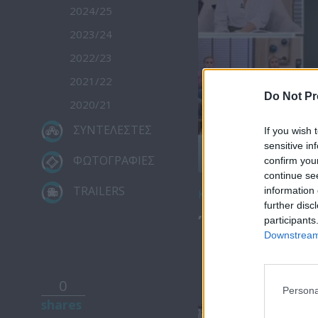
2024/25
2023/24
2022/23
2021/22
Do Not Pr
2020/21
ΣΥΝΤΕΛΕΣΤΕΣ
If you wish 
sensitive in
ΦΩΤΟΓΡΑΦΙΕΣ
confirm you
continue se
TRAILERS
information 
Κατέβασε το
further disc
Ήρθε κι έδε
participants
Downstream 
0
Persona
shares