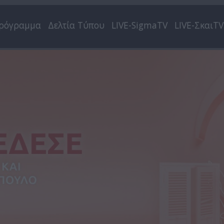
ρόγραμμα
Δελτία Τύπου
LIVE-SigmaTV
LIVE-ΣκαιTV