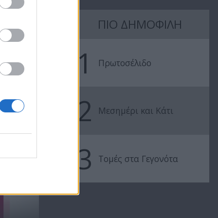
ΠΙΟ ΔΗΜΟΦΙΛΗ
Ήρθε κι έδεσε
Ήρθε κι έδεσ
24.06.25
23.06.25
1
Πρωτοσέλιδο
2
Μεσημέρι και Κάτι
3
..
Τομές στα Γεγονότα
Ήρθε κι έδεσε 2023/24