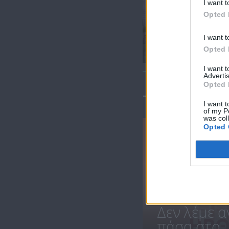
I want t
Opted 
Ήρθε κι έδεσε
I want t
27.06.25
Opted 
I want 
Advertis
Opted 
ΤΕΛΕΥΤΑΙΑ 
I want t
of my P
was col
Opted 
Δεν λέμε α
πάσα στο..