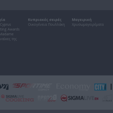
γία
Κυπριακές σειρές
Μαγειρική
Cyprus
Οικογένεια Πουλλάκη
Χρυσωμαγειρέματα
ating Awards
 Madame
ναίκες της