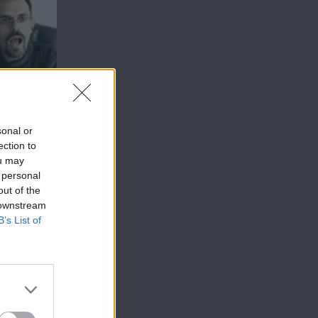
sonal or
ection to
ou may
 personal
out of the
 downstream
B’s List of