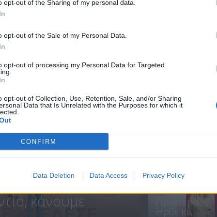
o opt-out of the Sharing of my personal data.
In
Ήρθε κι έδεσε
Ήρθε κι έδεσε
o opt-out of the Sale of my Personal Data.
26.06.25
25.06.25
In
to opt-out of processing my Personal Data for Targeted
ing.
In
ΝΕΑ
o opt-out of Collection, Use, Retention, Sale, and/or Sharing
ersonal Data that Is Unrelated with the Purposes for which it
lected.
Out
CONFIRM
ΗΡΘΑΝ ΚΑΙ
ΞΑΝΑΕΔΕΣΑΝ.
Data Deletion
Data Access
Privacy Policy
ντίο, κάνουμε
Πρεμιέρα
Ήρθε κι
.