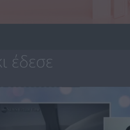
ι έδεσε