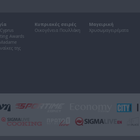
γία
Κυπριακές σειρές
Μαγειρική
Cyprus
Οικογένεια Πουλλάκη
Χρυσωμαγειρέματα
ating Awards
 Madame
ναίκες της