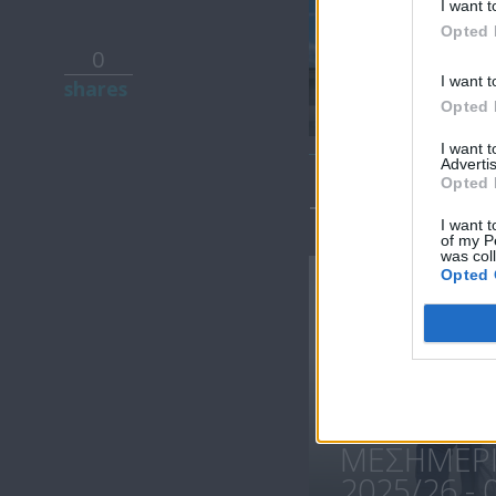
I want t
Opted 
0
Μεσημέρι
I want t
shares
26.07.24
Opted 
I want 
Advertis
Opted 
ΤΕΛΕΥΤΑΙΑ 
I want t
of my P
was col
Opted 
ΜΕΣΗΜΕΡΙ 
2025/26 - 0