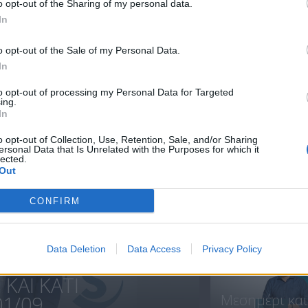
o opt-out of the Sharing of my personal data.
In
Μεσημέρι
Μεσημέρι
o opt-out of the Sale of my Personal Data.
25.07.24
24.07.24
In
to opt-out of processing my Personal Data for Targeted
ing.
In
ΝΕΑ
o opt-out of Collection, Use, Retention, Sale, and/or Sharing
ersonal Data that Is Unrelated with the Purposes for which it
lected.
Out
Πρεμιέρα
CONFIRM
Μεσημέρι
και...
Data Deletion
Data Access
Privacy Policy
ΚΑΙ ΚΑΤΙ
Μεσημέρι και
1/09...