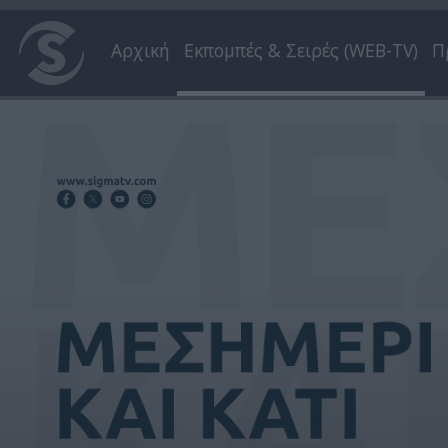
Αρχική
Εκπομπές & Σειρές (WEB-TV)
Π