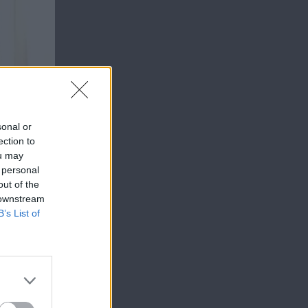
sonal or
ection to
ou may
 personal
out of the
 downstream
B’s List of