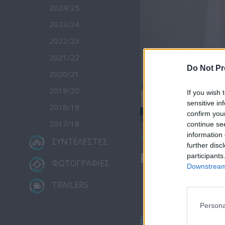
2024/25
2023/24
2022/23
2021/22
Do Not Pr
2020/21
2019/20
If you wish 
sensitive in
2018/19
confirm you
2017/18
continue se
information 
Κατέβασε το
ΣΥΝΤΕΛΕΣΤΕΣ
further disc
Μεσημέρι 22
participants
ΦΩΤΟΓΡΑΦΙΕΣ
Downstream 
TRAILERS
Persona