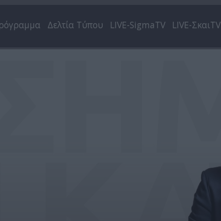
ρόγραμμα
Δελτία Τύπου
LIVE-SigmaTV
LIVE-ΣκαιTV