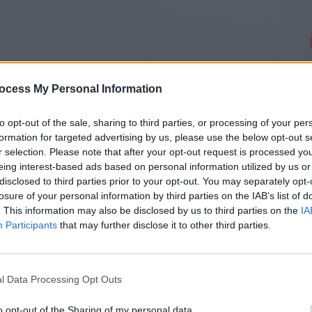
ocess My Personal Information
to opt-out of the sale, sharing to third parties, or processing of your per
formation for targeted advertising by us, please use the below opt-out s
r selection. Please note that after your opt-out request is processed y
04:42
eing interest-based ads based on personal information utilized by us or
disclosed to third parties prior to your opt-out. You may separately opt-
losure of your personal information by third parties on the IAB’s list of
. This information may also be disclosed by us to third parties on the
IA
π.33
Participants
that may further disclose it to other third parties.
l Data Processing Opt Outs
o opt-out of the Sharing of my personal data.