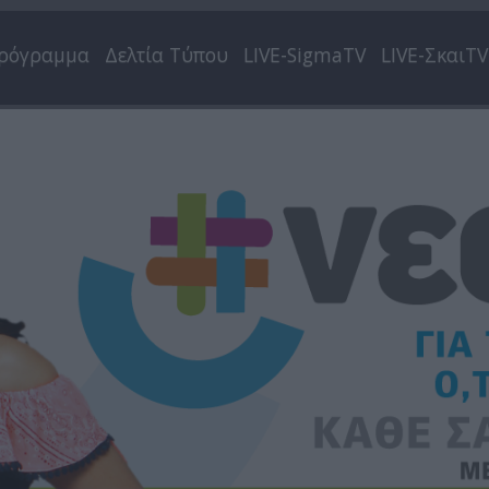
ρόγραμμα
Δελτία Τύπου
LIVE-SigmaTV
LIVE-ΣκαιTV