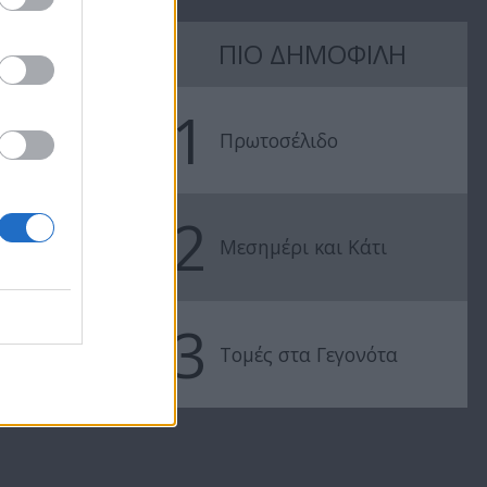
ΠΙΟ ΔΗΜΟΦΙΛΗ
32
#Νεολαία επ.31
1
Πρωτοσέλιδο
2
Μεσημέρι και Κάτι
3
Τομές στα Γεγονότα