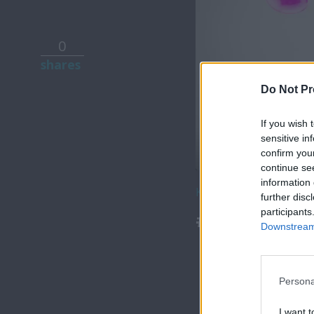
0
shares
Do Not Pr
If you wish 
sensitive in
confirm you
00:00
continue se
information 
Κατέβασε το
further disc
participants
#Νεολαία ε
Downstream 
Persona
#Νεολαία επ.35
I want t