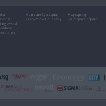
γία
Κυπριακές σειρές
Μαγειρική
Cyprus
Οικογένεια Πουλλάκη
Χρυσωμαγειρέματα
ating Awards
 Madame
ναίκες της