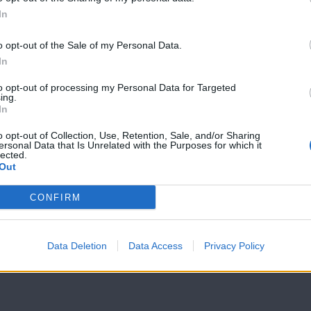
In
o opt-out of the Sale of my Personal Data.
In
#Νεολαία επ.34
#Νεολαία επ.
to opt-out of processing my Personal Data for Targeted
ing.
In
o opt-out of Collection, Use, Retention, Sale, and/or Sharing
ersonal Data that Is Unrelated with the Purposes for which it
lected.
Out
CONFIRM
Data Deletion
Data Access
Privacy Policy