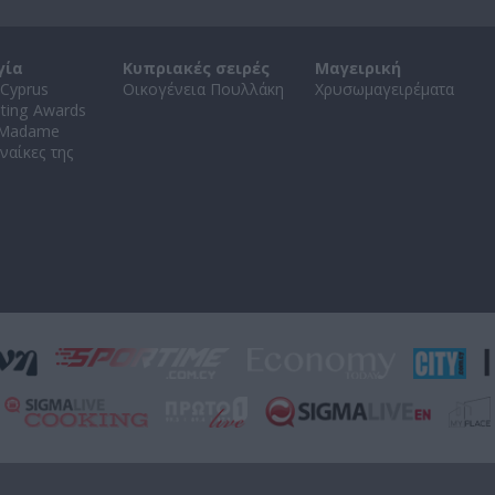
γία
Κυπριακές σειρές
Μαγειρική
Cyprus
Οικογένεια Πουλλάκη
Χρυσωμαγειρέματα
ating Awards
 Madame
ναίκες της