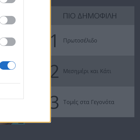
ΠΙΟ ΔΗΜΟΦΙΛΗ
1
Πρωτοσέλιδο
2
Μεσημέρι και Κάτι
3
Τομές στα Γεγονότα