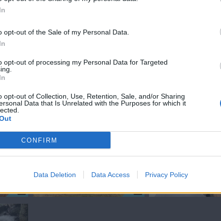
In
o opt-out of the Sale of my Personal Data.
ς της
In
 σειράς...
to opt-out of processing my Personal Data for Targeted
ing.
In
o opt-out of Collection, Use, Retention, Sale, and/or Sharing
ersonal Data that Is Unrelated with the Purposes for which it
lected.
ΙΕΣ
Out
CONFIRM
Data Deletion
Data Access
Privacy Policy