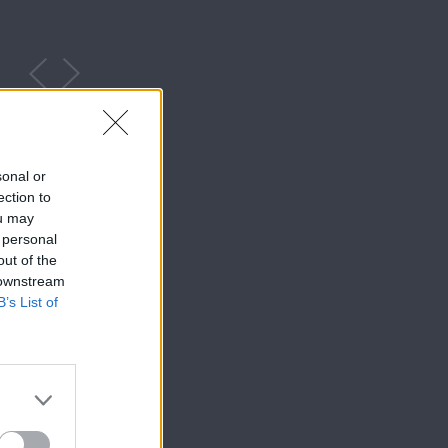
ς
Το μυστικό της
Το μυστικό 
sonal or
ας
παλιάς γέφυρας
παλιάς γέφυ
ection to
3
Β’ κύκλος επ.62
Β’ κύκλος επ
ou may
 personal
out of the
 downstream
B’s List of