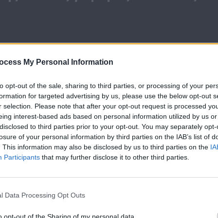
ocess My Personal Information
Το μυστικό της
Το μυστικό τη
to opt-out of the sale, sharing to third parties, or processing of your per
παλιάς γέφυρας
παλιάς γέφυρ
formation for targeted advertising by us, please use the below opt-out s
Β’ κύκλος επ.64
Β’ κύκλος επ.6
r selection. Please note that after your opt-out request is processed y
eing interest-based ads based on personal information utilized by us or
disclosed to third parties prior to your opt-out. You may separately opt-
losure of your personal information by third parties on the IAB’s list of
. This information may also be disclosed by us to third parties on the
IA
ΝΕΑ
Participants
that may further disclose it to other third parties.
l Data Processing Opt Outs
«Το Μυστικό
της Παλιάς...
o opt-out of the Sharing of my personal data.